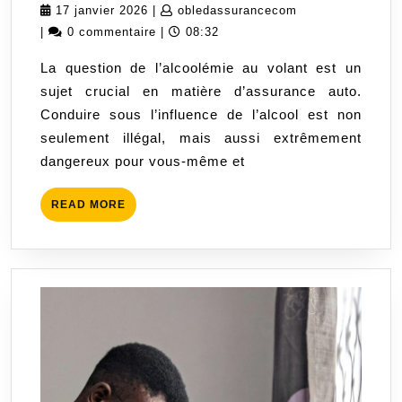
Auto
17
obledassurancec
17 janvier 2026
|
obledassurancecom
et
janvier
|
0 commentaire
|
08:32
Alcoolémie
2026
La question de l’alcoolémie au volant est un
:
sujet crucial en matière d’assurance auto.
Les
Conduire sous l’influence de l’alcool est non
Risques
seulement illégal, mais aussi extrêmement
à
dangereux pour vous-même et
Connaître
READ
READ MORE
MORE