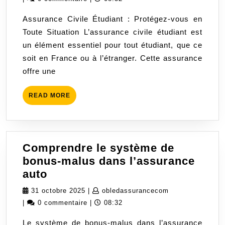
l’Assura
2025
Assurance Civile Étudiant : Protégez-vous en
Civile
Toute Situation L’assurance civile étudiant est
Étudiant
un élément essentiel pour tout étudiant, que ce
soit en France ou à l’étranger. Cette assurance
offre une
READ
READ MORE
MORE
Comprendre le système de
bonus-malus dans l’assurance
Comprendre
auto
le
31
obledassurance
31 octobre 2025
|
obledassurancecom
système
octobre
|
0 commentaire
|
08:32
de
2025
Le système de bonus-malus dans l’assurance