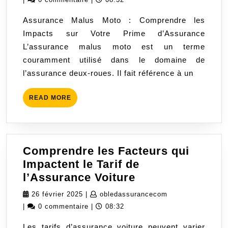
l’Assurance
2025
Assurance Malus Moto : Comprendre les
Malus
Impacts sur Votre Prime d’Assurance
Moto
L’assurance malus moto est un terme
sur
couramment utilisé dans le domaine de
Votre
l’assurance deux-roues. Il fait référence à un
Prime
READ
READ MORE
MORE
Comprendre les Facteurs qui
Impactent le Tarif de
Comprendre
l’Assurance Voiture
les
26
obledassurancec
26 février 2025
|
obledassurancecom
Facteurs
février
|
0 commentaire
|
08:32
qui
2025
Les tarifs d’assurance voiture peuvent varier