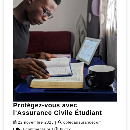
Protégez-vous avec
Protégez
l’Assurance Civile Étudiant
vous
22
obledassuran
22 novembre 2025
|
obledassurancecom
avec
novembre
|
0 commentaire
|
08:32