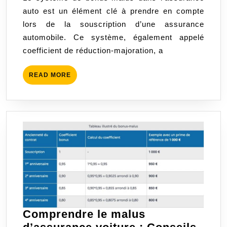
bonus-
auto est un élément clé à prendre en compte
malus
lors de la souscription d’une assurance
dans
automobile. Ce système, également appelé
l’assurance
coefficient de réduction-majoration, a
auto
READ
READ MORE
MORE
Comprendre le malus