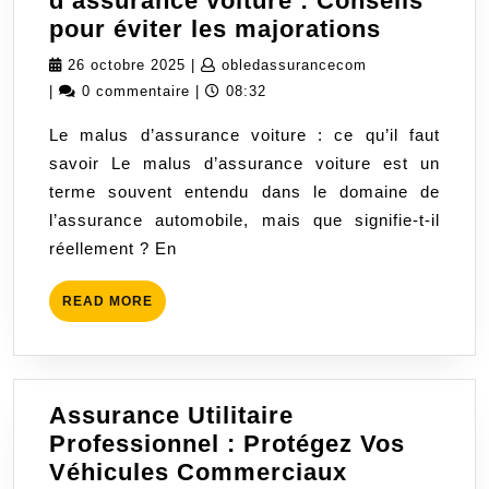
d’assurance voiture : Conseils
Compren
pour éviter les majorations
le
26
obledassurance
26 octobre 2025
|
obledassurancecom
malus
octobre
|
0 commentaire
|
08:32
d’assura
2025
Le malus d’assurance voiture : ce qu’il faut
voiture
savoir Le malus d’assurance voiture est un
:
terme souvent entendu dans le domaine de
Conseils
l’assurance automobile, mais que signifie-t-il
pour
réellement ? En
éviter
les
READ
READ MORE
majorati
MORE
Assurance Utilitaire
Professionnel : Protégez Vos
Assurance
Véhicules Commerciaux