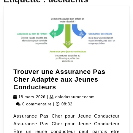
Trouver une Assurance Pas
Cher Adaptée aux Jeunes
Trouver
Conducteurs
une
18
obledassuranceco
18 mars 2026
|
obledassurancecom
Assurance
mars
|
0 commentaire
|
08:32
Pas
2026
Assurance Pas Cher pour Jeune Conducteur
Cher
Assurance Pas Cher pour Jeune Conducteur
Adaptée
Être un jeune conducteur peut parfois être