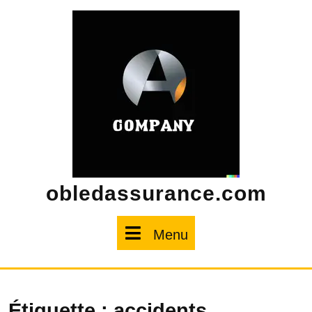
Skip
to
content
obledassurance.com
Menu
Menu
Étiquette :
accidents