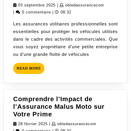
Utilitaire
03
obledassura
03 septembre 2025
|
obledassurancecom
Profession
septembre
|
0 commentaire
|
08:32
:
2025
Les assurances utilitaires professionnelles sont
Protégez
essentielles pour protéger les véhicules utilisés
Vos
dans le cadre des activités commerciales. Que
Véhicules
vous soyez propriétaire d’une petite entreprise
Commercia
ou d’une grande flotte de véhicules
READ
READ MORE
MORE
Comprendre l’Impact de
l’Assurance Malus Moto sur
Comprendre
Votre Prime
l’Impact
28
obledassurancec
28 février 2025
|
obledassurancecom
de
février
|
0 commentaire
|
08:32