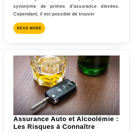
aux
synonyme de primes d’assurance élevées.
Jeunes
Cependant, il est possible de trouver
Conducteurs
READ
READ MORE
MORE
Assurance Auto et Alcoolémie :
Assurance
Les Risques à Connaître