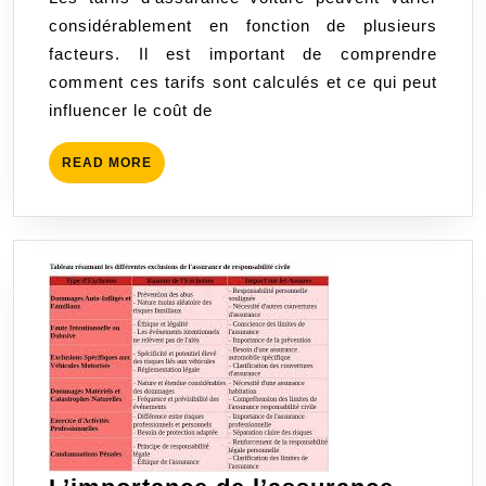
Impactent
considérablement en fonction de plusieurs
le
facteurs. Il est important de comprendre
Tarif
comment ces tarifs sont calculés et ce qui peut
de
influencer le coût de
l’Assurance
Voiture
READ
READ MORE
MORE