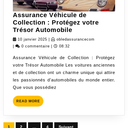
Assurance Véhicule de
Collection : Protégez votre
Assurance
Trésor Automobile
Véhicule
10
obledassurancec
10 janvier 2025
|
obledassurancecom
de
janvier
|
0 commentaire
|
08:32
Collection
2025
Assurance Véhicule de Collection : Protégez
:
votre Trésor Automobile Les voitures anciennes
Protégez
et de collection ont un charme unique qui attire
votre
les passionnés d’automobiles du monde entier.
Trésor
Que vous possédiez
Automobile
READ
READ MORE
MORE
Pagination
1
2
…
4
Suivant