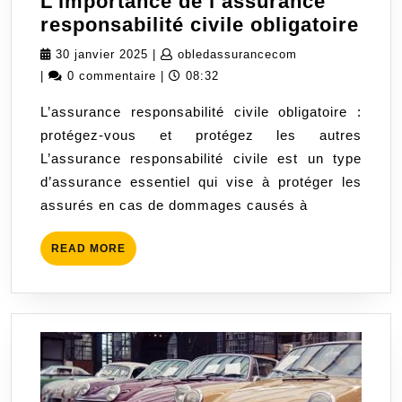
L’importance de l’assurance
L’im
responsabilité civile obligatoire
de
30
obledassurancec
30 janvier 2025
|
obledassurancecom
l’as
janvier
|
0 commentaire
|
08:32
resp
2025
L’assurance responsabilité civile obligatoire :
civi
protégez-vous et protégez les autres
obli
L’assurance responsabilité civile est un type
d’assurance essentiel qui vise à protéger les
assurés en cas de dommages causés à
READ
READ MORE
MORE