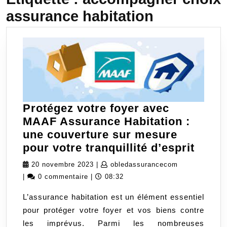
assurance habitation
Protégez votre foyer avec
MAAF Assurance Habitation :
une couverture sur mesure
Proté
pour votre tranquillité d’esprit
votre
20
obledassuran
20 novembre 2023
|
obledassurancecom
foyer
novembre
|
0 commentaire
|
08:32
avec
2023
L’assurance habitation est un élément essentiel
MAA
pour protéger votre foyer et vos biens contre
Assu
les imprévus. Parmi les nombreuses
Habit