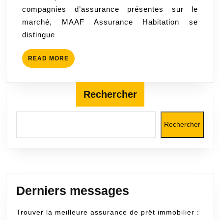
compagnies d’assurance présentes sur le
:
marché, MAAF Assurance Habitation se
une
distingue
couve
sur
READ
READ MORE
mesu
MORE
pour
votre
Rechercher
tranqu
d’espr
Rechercher
Derniers messages
Trouver la meilleure assurance de prêt immobilier :