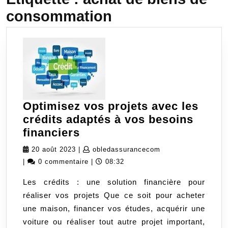
consommation
Optimisez vos projets avec les
crédits adaptés à vos besoins
Optimisez
financiers
vos
20
obledassurancecom
20 août 2023
|
obledassurancecom
projets
août
|
0 commentaire
|
08:32
avec
2023
Les crédits : une solution financière pour
les
réaliser vos projets Que ce soit pour acheter
crédits
une maison, financer vos études, acquérir une
adaptés
voiture ou réaliser tout autre projet important,
à