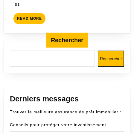
les
vos
besoins
READ
READ MORE
financiers
MORE
Rechercher
Rechercher
Derniers messages
Trouver la meilleure assurance de prêt immobilier :
Conseils pour protéger votre investissement