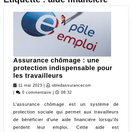
Assurance chômage : une
protection indispensable pour
Assurance
les travailleurs
chômage
11
obledassurancecom
11 mai 2023
|
obledassurancecom
:
mai
|
0 commentaire
|
08:32
une
2023
L’assurance chômage est un système de
protection
protection sociale qui permet aux travailleurs
indispensable
de bénéficier d’une aide financière lorsqu’ils
pour
perdent leur emploi. Cette aide est
les