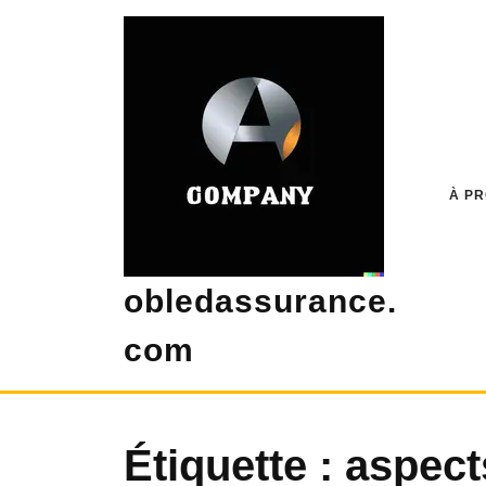
Skip
to
content
À P
obledassurance.
com
Étiquette :
aspect