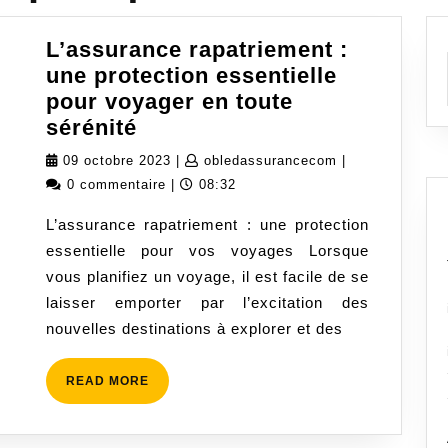
L’assurance rapatriement :
une protection essentielle
pour voyager en toute
L’assurance
sérénité
rapatriement
09
obledassurance
09 octobre 2023
|
obledassurancecom
|
:
octobre
0 commentaire
|
08:32
une
2023
L’assurance rapatriement : une protection
protection
essentielle pour vos voyages Lorsque
essentielle
vous planifiez un voyage, il est facile de se
pour
laisser emporter par l’excitation des
voyager
nouvelles destinations à explorer et des
en
toute
READ
READ MORE
sérénité
MORE