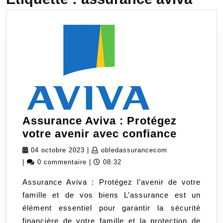
Assurance Aviva : Protégez
Assuran
votre avenir avec confiance
Aviva
04
obledassurance
04 octobre 2023
|
obledassurancecom
:
octobre
|
0 commentaire
|
08:32
Protége
2023
Assurance Aviva : Protégez l’avenir de votre
votre
famille et de vos biens L’assurance est un
avenir
élément essentiel pour garantir la sécurité
avec
financière de votre famille et la protection de