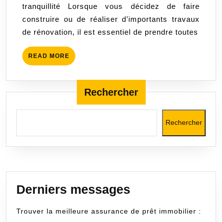
tranquillité Lorsque vous décidez de faire
votre
construire ou de réaliser d’importants travaux
Investissement
de rénovation, il est essentiel de prendre toutes
en
Toute
READ
READ MORE
Tranquillité
MORE
Rechercher
Rechercher
Derniers messages
Trouver la meilleure assurance de prêt immobilier :