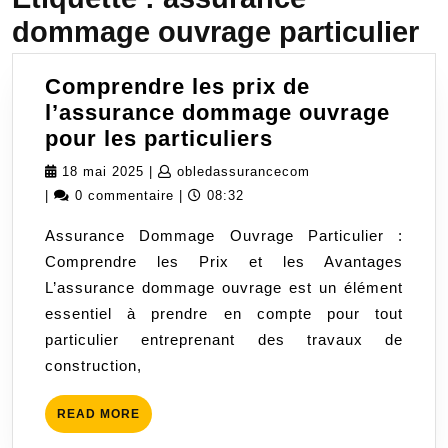
dommage ouvrage particulier
Comprendre les prix de
l’assurance dommage ouvrage
Comprendre
pour les particuliers
les
18
obledassurancecom
18 mai 2025
|
obledassurancecom
prix
mai
|
0 commentaire
|
08:32
de
2025
Assurance Dommage Ouvrage Particulier :
l’assurance
Comprendre les Prix et les Avantages
dommage
L’assurance dommage ouvrage est un élément
ouvrage
essentiel à prendre en compte pour tout
pour
particulier entreprenant des travaux de
les
construction,
particuliers
READ
READ MORE
MORE