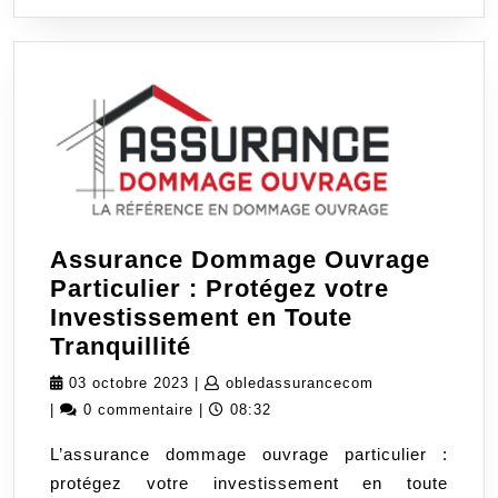
Assurance Dommage Ouvrage
Particulier : Protégez votre
Investissement en Toute
Assurance
Tranquillité
Dommage
03
obledassurance
03 octobre 2023
|
obledassurancecom
Ouvrage
octobre
|
0 commentaire
|
08:32
Particulier
2023
L’assurance dommage ouvrage particulier :
:
protégez votre investissement en toute
Protégez