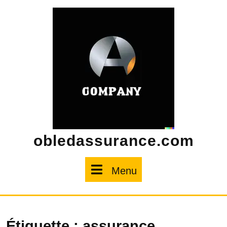
Skip
to
content
obledassurance.com
Menu
Menu
Étiquette :
assurance