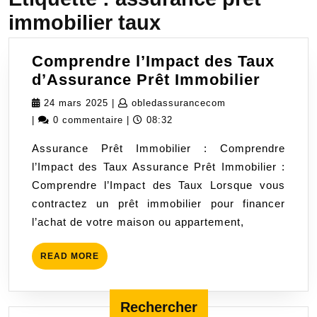
immobilier taux
Comprendre l’Impact des Taux
Compr
d’Assurance Prêt Immobilier
l’Impac
24
obledassuranceco
24 mars 2025
|
obledassurancecom
des
mars
|
0 commentaire
|
08:32
Taux
2025
Assurance Prêt Immobilier : Comprendre
d’Assu
l’Impact des Taux Assurance Prêt Immobilier :
Prêt
Comprendre l’Impact des Taux Lorsque vous
Immobi
contractez un prêt immobilier pour financer
l’achat de votre maison ou appartement,
READ
READ MORE
MORE
Rechercher