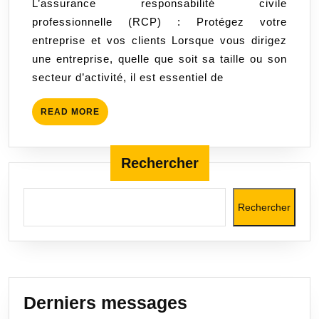
L’assurance responsabilité civile
(RCP)
professionnelle (RCP) : Protégez votre
:
entreprise et vos clients Lorsque vous dirigez
Proté
une entreprise, quelle que soit sa taille ou son
votre
secteur d’activité, il est essentiel de
entrep
et
READ
READ MORE
vos
MORE
client
contre
Rechercher
les
risque
Rechercher
Derniers messages