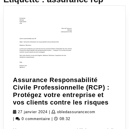
Assurance Responsabilité
Civile Professionnelle (RCP) :
Protégez votre entreprise et
Assur
vos clients contre les risques
Respon
27
obledassurancec
27 janvier 2024
|
obledassurancecom
Civile
janvier
|
0 commentaire
|
08:32
Profes
2024