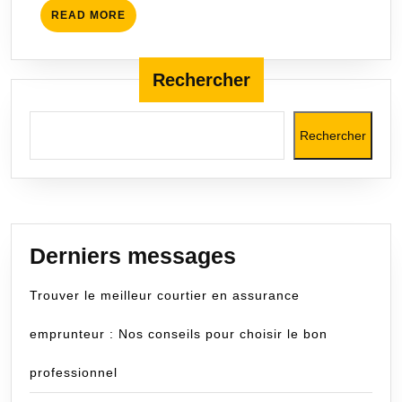
les
READ
READ MORE
propriétaires
MORE
de
véhicules
Rechercher
Rechercher
Derniers messages
Trouver le meilleur courtier en assurance
emprunteur : Nos conseils pour choisir le bon
professionnel