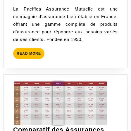
:
2025
La Pacifica Assurance Mutuelle est une
Protégez
compagnie d’assurance bien établie en France,
Ce
offrant une gamme complète de produits
Qui
d’assurance pour répondre aux besoins variés
Compte
de ses clients. Fondée en 1990,
Vraiment
READ
READ MORE
MORE
Comparatif des Assurances