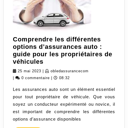
Comprendre les différentes
options d’assurances auto :
guide pour les propriétaires de
Comprendre
véhicules
les
25
obledassurancecom
25 mai 2023
|
obledassurancecom
différentes
mai
|
0 commentaire
|
08:32
options
2023
Les assurances auto sont un élément essentiel
d’assurances
pour tout propriétaire de véhicule. Que vous
auto
soyez un conducteur expérimenté ou novice, il
:
est important de comprendre les différentes
guide
options d’assurance disponibles
pour