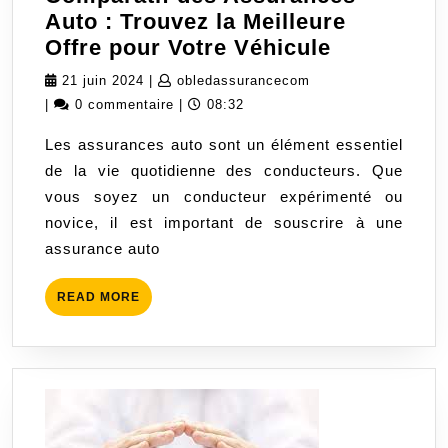
Auto : Trouvez la Meilleure
Comparati
Offre pour Votre Véhicule
des
21
obledassurancecom
21 juin 2024
|
obledassurancecom
Assuranc
juin
|
0 commentaire
|
08:32
Auto
2024
Les assurances auto sont un élément essentiel
:
de la vie quotidienne des conducteurs. Que
Trouvez
vous soyez un conducteur expérimenté ou
la
novice, il est important de souscrire à une
Meilleure
assurance auto
Offre
pour
READ
READ MORE
Votre
MORE
Véhicule