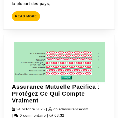
la plupart des pays,
auto
adapt
READ
READ MORE
MORE
Assurance Mutuelle Pacifica :
Protégez Ce Qui Compte
Assurance
Vraiment
Mutuelle
24
obledassurance
24 octobre 2025
|
obledassurancecom
Pacifica
octobre
|
0 commentaire
|
08:32