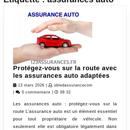
Protégez-vous sur la route avec
Proté
les assurances auto adaptées
vous
13
obledassuranceco
13 mars 2026
|
obledassurancecom
sur
mars
|
0 commentaire
|
08:32
la
2026
Les assurances auto : protégez-vous sur la
route
route L’assurance auto est un élément essentiel
avec
pour tout propriétaire de véhicule. Non
les
seulement elle est obligatoire légalement dans
assur