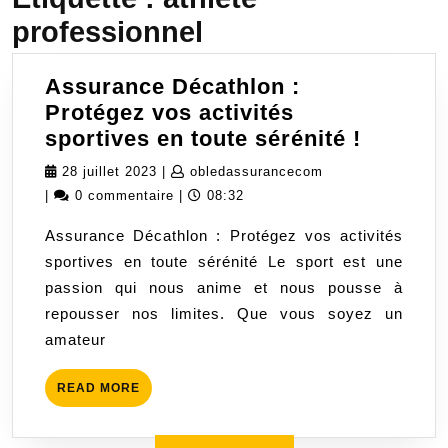
professionnel
Assurance Décathlon :
Protégez vos activités
Assura
sportives en toute sérénité !
Décathl
28
obledassuranceco
28 juillet 2023
|
obledassurancecom
:
juillet
|
0 commentaire
|
08:32
Protége
2023
Assurance Décathlon : Protégez vos activités
vos
sportives en toute sérénité Le sport est une
activité
passion qui nous anime et nous pousse à
sportiv
repousser nos limites. Que vous soyez un
en
amateur
toute
sérénit
READ
READ MORE
!
MORE