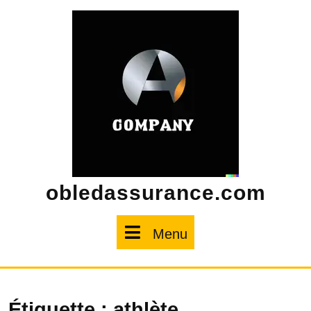
Skip
to
content
obledassurance.com
Menu
Menu
Étiquette :
athlète