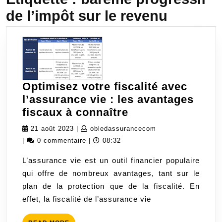
de l’impôt sur le revenu
Optimisez votre fiscalité avec
l’assurance vie : les avantages
Optimisez
fiscaux à connaître
votre
21
obledassurancecom
21 août 2023
|
obledassurancecom
fiscalité
août
|
0 commentaire
|
08:32
avec
2023
L’assurance vie est un outil financier populaire
l’assurance
qui offre de nombreux avantages, tant sur le
vie
plan de la protection que de la fiscalité. En
:
effet, la fiscalité de l’assurance vie
les
avantages