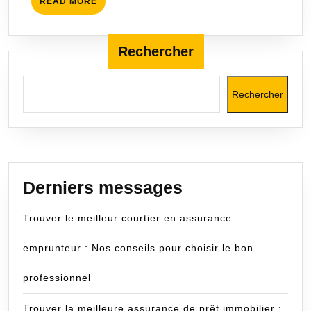
READ
READ MORE
fiscaux
MORE
à
connaître
Rechercher
Rechercher
Derniers messages
Trouver le meilleur courtier en assurance
emprunteur : Nos conseils pour choisir le bon
professionnel
Trouver la meilleure assurance de prêt immobilier :