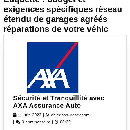
exigences spécifiques réseau
étendu de garages agréés
réparations de votre véhic
Sécurité et Tranquillité avec
Sécurité
AXA Assurance Auto
et
11
obledassurancecom
11 juin 2023
|
obledassurancecom
Tranquillité
juin
|
0 commentaire
|
08:32
avec
2023