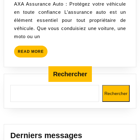
AXA Assurance Auto : Protégez votre véhicule
AXA
en toute confiance L’assurance auto est un
Assurance
élément essentiel pour tout propriétaire de
Auto
véhicule. Que vous conduisiez une voiture, une
moto ou un
READ
READ MORE
MORE
Rechercher
Rechercher
Derniers messages