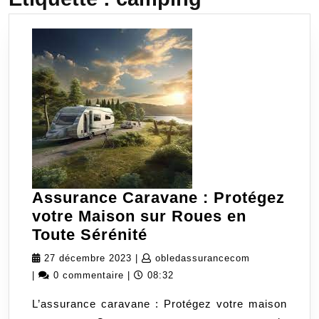
Assurance Caravane : Protégez
votre Maison sur Roues en
Assurance
Toute Sérénité
Caravane
27
obledassuran
27 décembre 2023
|
obledassurancecom
:
décembre
|
0 commentaire
|
08:32
Protégez
2023
L’assurance caravane : Protégez votre maison
votre