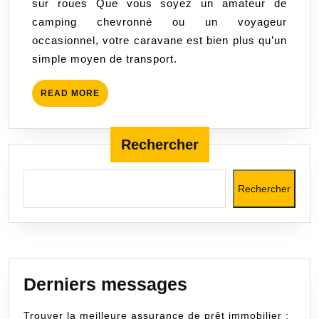
sur roues Que vous soyez un amateur de
Maison
camping chevronné ou un voyageur
sur
occasionnel, votre caravane est bien plus qu’un
Roues
simple moyen de transport.
en
Toute
READ
READ MORE
Sérénité
MORE
Rechercher
Rechercher
Derniers messages
Trouver la meilleure assurance de prêt immobilier :