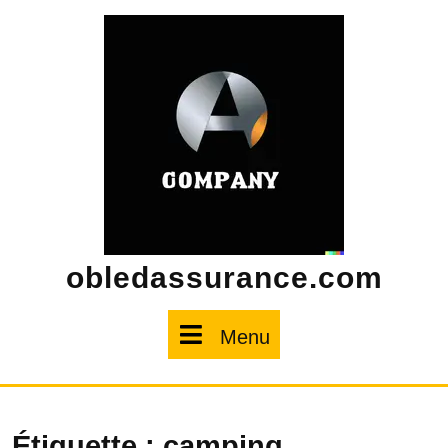
Skip
to
content
obledassurance.com
Menu
Menu
Étiquette :
camping