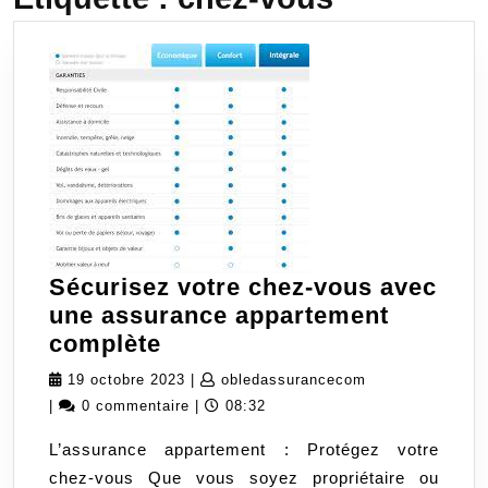
Sécurisez votre chez-vous avec
une assurance appartement
Sécurisez
complète
votre
19
obledassurance
19 octobre 2023
|
obledassurancecom
chez-
octobre
|
0 commentaire
|
08:32
vous
2023
L’assurance appartement : Protégez votre
avec
chez-vous Que vous soyez propriétaire ou
une