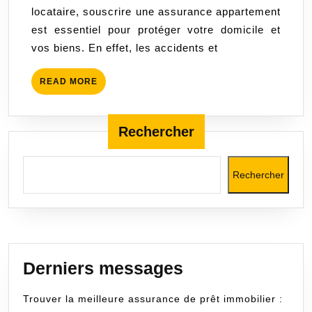
locataire, souscrire une assurance appartement
assurance
est essentiel pour protéger votre domicile et
appartement
vos biens. En effet, les accidents et
complète
READ
READ MORE
MORE
Rechercher
Rechercher
Derniers messages
Trouver la meilleure assurance de prêt immobilier :