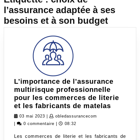
l’assurance adaptée à ses
besoins et à son budget
L’importance de l’assurance
multirisque professionnelle
pour les commerces de literie
L’impor
et les fabricants de matelas
de
03
obledassurancecom
03 mai 2023
|
obledassurancecom
l’assur
mai
|
0 commentaire
|
08:32
multiris
2023
Les commerces de literie et les fabricants de
professi