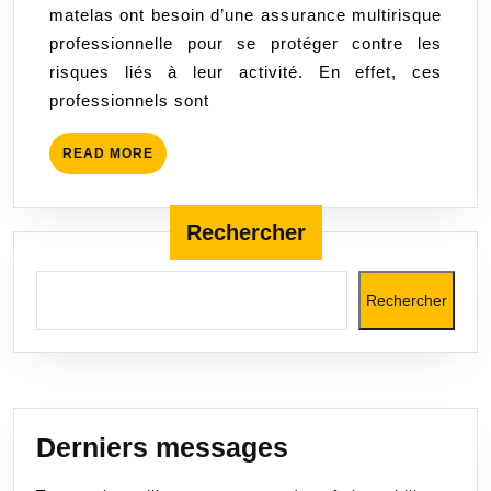
matelas ont besoin d’une assurance multirisque
pour
professionnelle pour se protéger contre les
les
risques liés à leur activité. En effet, ces
commer
professionnels sont
de
literie
READ
READ MORE
et
MORE
les
fabrican
Rechercher
de
matelas
Rechercher
Derniers messages