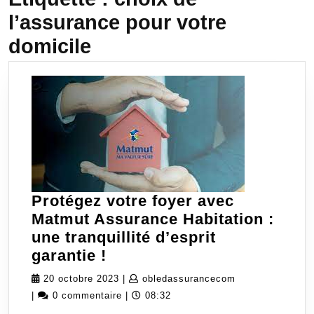
l’assurance pour votre
domicile
Protégez votre foyer avec
Matmut Assurance Habitation :
une tranquillité d’esprit
Protégez
garantie !
votre
20
obledassurance
20 octobre 2023
|
obledassurancecom
foyer
octobre
|
0 commentaire
|
08:32
avec
2023