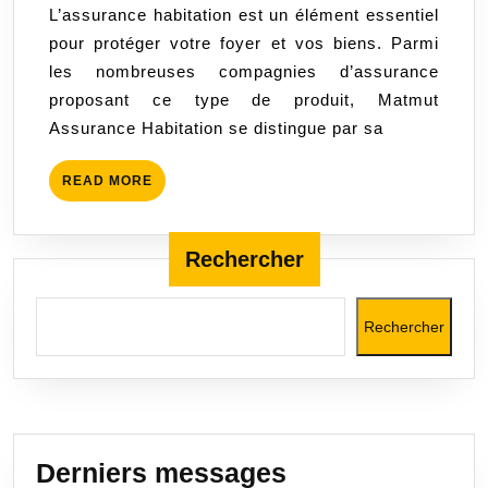
L’assurance habitation est un élément essentiel
Matmut
pour protéger votre foyer et vos biens. Parmi
Assurance
les nombreuses compagnies d’assurance
Habitation
proposant ce type de produit, Matmut
:
Assurance Habitation se distingue par sa
une
tranquillité
READ
READ MORE
d’esprit
MORE
garantie
!
Rechercher
Rechercher
Derniers messages