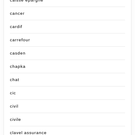
caisse epargne
cancer
cardif
carrefour
casden
chapka
chat
cic
civil
civile
clavel assurance