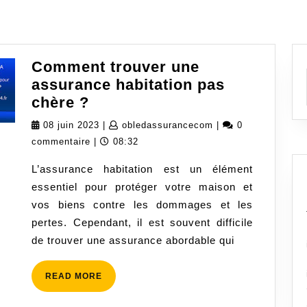
Comment trouver une
assurance habitation pas
Comment
chère ?
trouver
08
obledassurancecom
08 juin 2023
|
obledassurancecom
|
0
une
juin
commentaire
|
08:32
assurance
2023
L’assurance habitation est un élément
habitation
essentiel pour protéger votre maison et
pas
vos biens contre les dommages et les
chère
pertes. Cependant, il est souvent difficile
?
de trouver une assurance abordable qui
READ
READ MORE
MORE