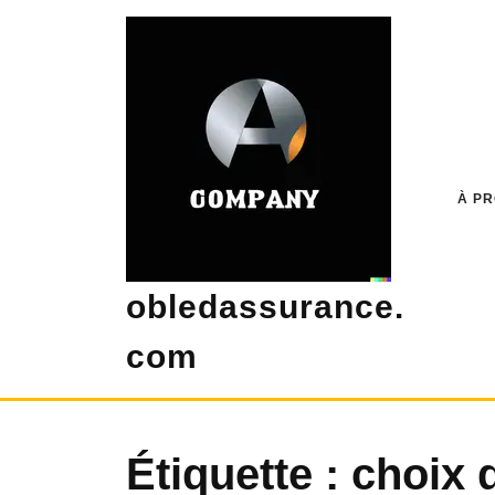
Skip
to
content
À P
obledassurance.
com
Étiquette :
choix 