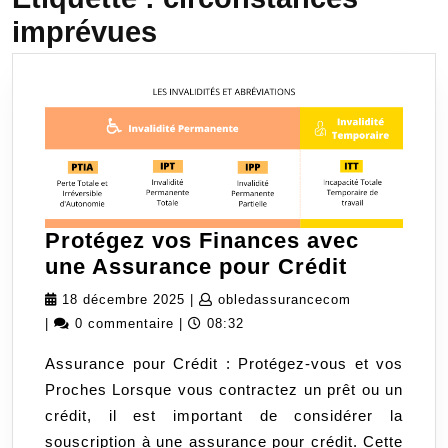
imprévues
Protégez vos Finances avec
Protégez
une Assurance pour Crédit
vos
18
obledassuran
18 décembre 2025
|
obledassurancecom
Finances
décembre
|
0 commentaire
|
08:32
avec
2025
Assurance pour Crédit : Protégez-vous et vos
une
Proches Lorsque vous contractez un prêt ou un
Assuran
crédit, il est important de considérer la
pour
souscription à une assurance pour crédit. Cette
Crédit