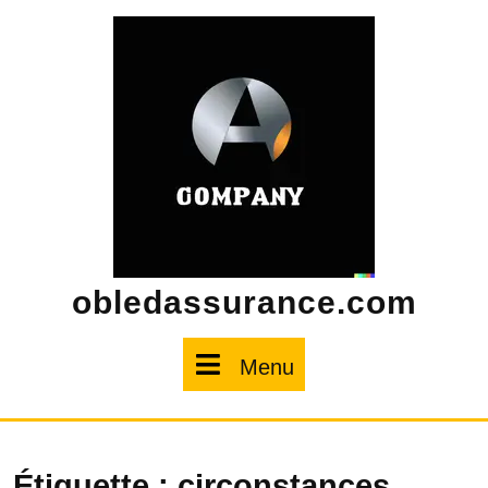
Skip
to
content
obledassurance.com
Menu
Menu
Étiquette :
circonstances