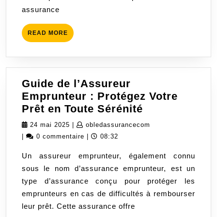
assurance
READ
READ MORE
MORE
Guide de l’Assureur
Emprunteur : Protégez Votre
Guide
Prêt en Toute Sérénité
de
24
obledassurancecom
24 mai 2025
|
obledassurancecom
l’Assureur
mai
|
0 commentaire
|
08:32
Emprunteur
2025
Un assureur emprunteur, également connu
:
sous le nom d’assurance emprunteur, est un
Protégez
type d’assurance conçu pour protéger les
Votre
emprunteurs en cas de difficultés à rembourser
Prêt
leur prêt. Cette assurance offre
en