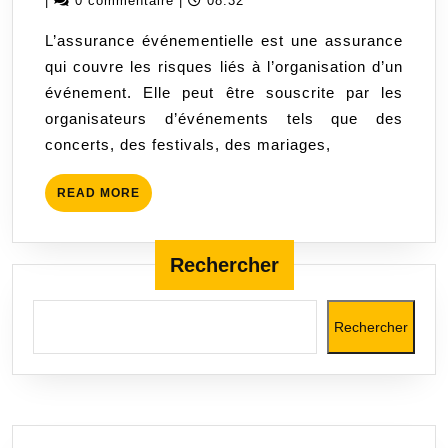
|
0 commentaire
|
08:32
protégez-
2023
L’assurance événementielle est une assurance
vous
qui couvre les risques liés à l’organisation d’un
contre
événement. Elle peut être souscrite par les
les
organisateurs d’événements tels que des
risques
concerts, des festivals, des mariages,
financiers
de
READ
READ MORE
votre
MORE
événement
Rechercher
Rechercher