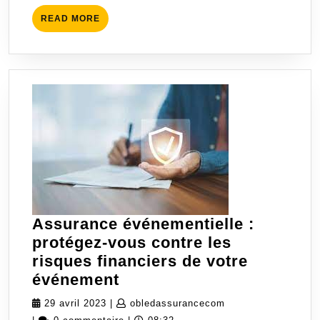
Toute
READ
READ MORE
Sérénité
MORE
Assurance événementielle :
protégez-vous contre les
risques financiers de votre
Assurance
événement
événementielle
29
obledassurancecom
29 avril 2023
|
obledassurancecom
:
avril