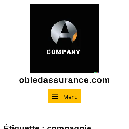
Skip
to
content
obledassurance.com
Menu
Menu
Étiquette :
compagnie