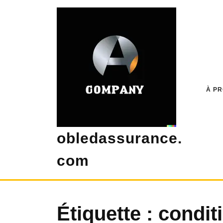
Skip
to
content
À P
obledassurance.
com
Étiquette :
condit