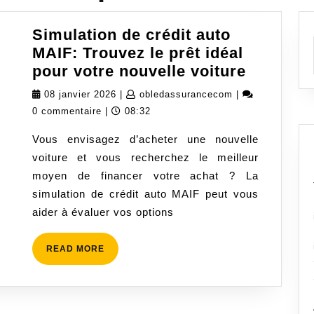
Simulation de crédit auto
MAIF: Trouvez le prêt idéal
Simulati
pour votre nouvelle voiture
de
08
obledassurance
08 janvier 2026
|
obledassurancecom
|
crédit
janvier
0 commentaire
|
08:32
auto
2026
Vous envisagez d’acheter une nouvelle
MAIF:
voiture et vous recherchez le meilleur
Trouvez
moyen de financer votre achat ? La
le
simulation de crédit auto MAIF peut vous
prêt
aider à évaluer vos options
idéal
pour
READ
READ MORE
votre
MORE
nouvelle
voiture