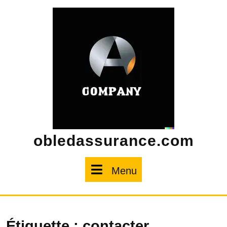
Skip
to
content
obledassurance.com
Menu
Menu
Étiquette :
contacter