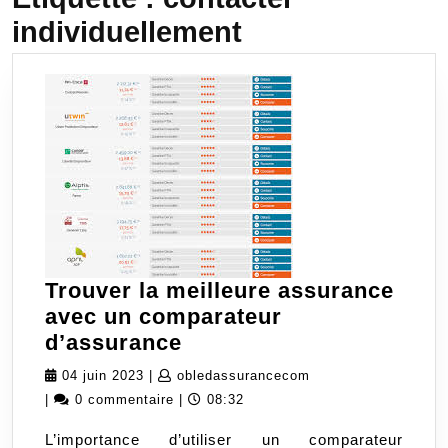
individuellement
Trouver la meilleure assurance
avec un comparateur
Trouver
d’assurance
la
04
obledassurancecom
04 juin 2023
|
obledassurancecom
meilleure
juin
|
0 commentaire
|
08:32
assurance
2023
L’importance d’utiliser un comparateur
avec