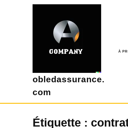
Skip
to
content
À P
obledassurance.
com
Étiquette :
contra