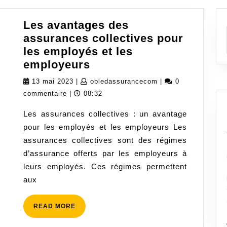
Les avantages des
assurances collectives pour
les employés et les
Les
employeurs
avantages
13
obledassurancecom
13 mai 2023
|
obledassurancecom
|
0
des
mai
commentaire
|
08:32
assurances
2023
Les assurances collectives : un avantage
collectives
pour les employés et les employeurs Les
pour
assurances collectives sont des régimes
les
d’assurance offerts par les employeurs à
employés
leurs employés. Ces régimes permettent
et
aux
les
employeurs
READ
READ MORE
MORE