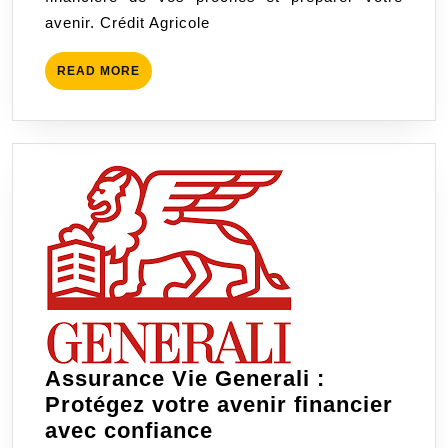
Fina
avenir. Crédit Agricole
READ
READ MORE
MORE
Assurance Vie Generali :
Protégez votre avenir financier
Assurance
avec confiance