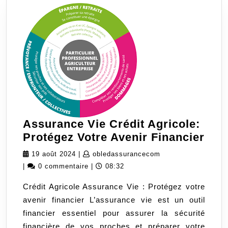
la
planificat
successo
Assurance Vie Crédit Agricole:
Ass
Protégez Votre Avenir Financier
Vie
19
obledassurancecom
19 août 2024
|
obledassurancecom
Créd
août
|
0 commentaire
|
08:32
Agri
2024
Crédit Agricole Assurance Vie : Protégez votre
Pro
avenir financier L’assurance vie est un outil
Vot
financier essentiel pour assurer la sécurité
Ave
financière de vos proches et préparer votre