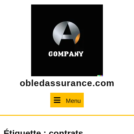
Skip
to
content
obledassurance.com
Menu
Menu
Étiquette :
contrats