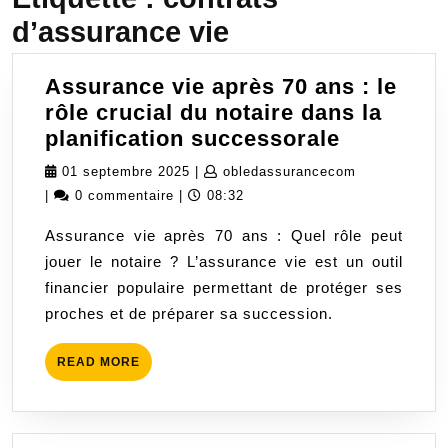
d’assurance vie
Assurance vie après 70 ans : le
rôle crucial du notaire dans la
Assuranc
planification successorale
vie
01
obledassura
01 septembre 2025
|
obledassurancecom
après
septembre
|
0 commentaire
|
08:32
70
2025
Assurance vie après 70 ans : Quel rôle peut
ans
jouer le notaire ? L’assurance vie est un outil
:
financier populaire permettant de protéger ses
le
proches et de préparer sa succession.
rôle
crucial
READ
READ MORE
du
MORE
notaire
dans