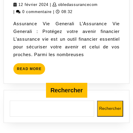
Vie
12
obledassurancec
12 février 2024
|
obledassurancecom
Generali
février
|
0 commentaire
|
08:32
:
2024
Assurance Vie Generali L’Assurance Vie
Protégez
Generali : Protégez votre avenir financier
votre
L’assurance vie est un outil financier essentiel
avenir
pour sécuriser votre avenir et celui de vos
financier
proches. Parmi les nombreuses
avec
confiance
READ
READ MORE
MORE
Rechercher
Rechercher