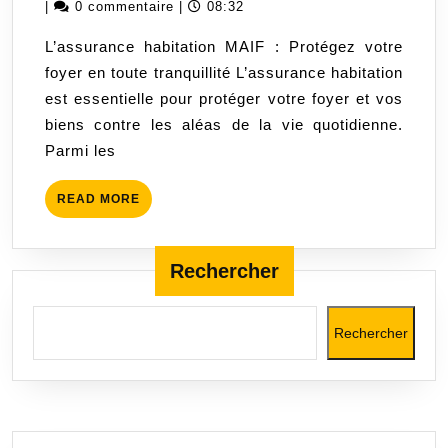
MAIF
février
|
0 commentaire
|
08:32
:
2024
L’assurance habitation MAIF : Protégez votre
Protégez
foyer en toute tranquillité L’assurance habitation
votre
est essentielle pour protéger votre foyer et vos
foyer
biens contre les aléas de la vie quotidienne.
en
Parmi les
toute
confiance
READ
READ MORE
MORE
Rechercher
Rechercher