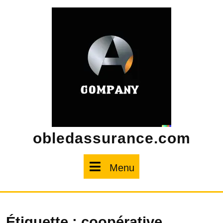
Skip
to
content
obledassurance.com
Menu
Menu
Étiquette :
coopérative