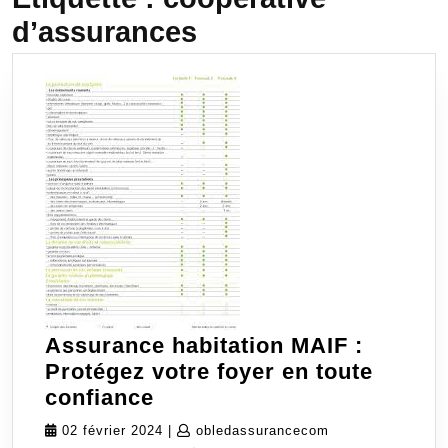
d’assurances
Assurance habitation MAIF :
Protégez votre foyer en toute
Assurance
confiance
habitation
02
obledassurancec
02 février 2024
|
obledassurancecom