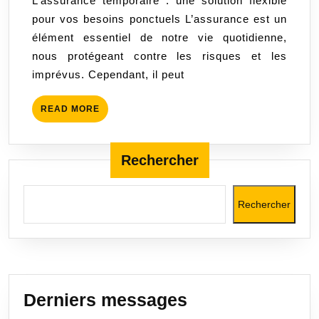
L’assurance temporaire : une solution flexible
Solution
pour vos besoins ponctuels L’assurance est un
Flexible
élément essentiel de notre vie quotidienne,
pour
nous protégeant contre les risques et les
Vos
imprévus. Cependant, il peut
Besoins
Ponctuels
READ
READ MORE
MORE
Rechercher
Rechercher
Derniers messages