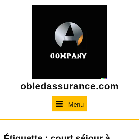
Skip
to
content
obledassurance.com
Menu
Menu
Étiquette :
court séjour à