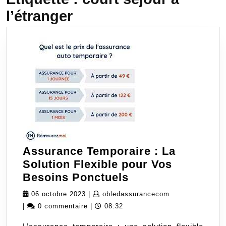
l’étranger
Assurance Temporaire : La
Solution Flexible pour Vos
Assurance
Besoins Ponctuels
Temporaire
06
obledassurance
06 octobre 2023
|
obledassurancecom
:
octobre
|
0 commentaire
|
08:32
La
2023