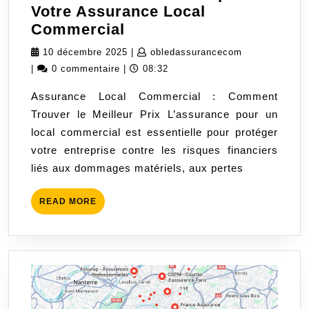
Votre Assurance Local
Trouver
Commercial
le
10
obledassuran
10 décembre 2025
|
obledassurancecom
Meilleur
décembre
|
0 commentaire
|
08:32
Prix
2025
Assurance Local Commercial : Comment
pour
Trouver le Meilleur Prix L’assurance pour un
Votre
local commercial est essentielle pour protéger
Assurance
votre entreprise contre les risques financiers
Local
liés aux dommages matériels, aux pertes
Commercial
READ
READ MORE
MORE