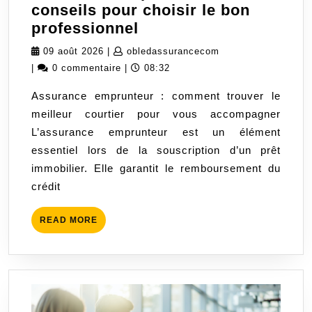
conseils pour choisir le bon
Trouver
professionnel
le
09
obledassurancecom
09 août 2026
|
obledassurancecom
meilleur
août
|
0 commentaire
|
08:32
courtier
2026
Assurance emprunteur : comment trouver le
en
meilleur courtier pour vous accompagner
assurance
L’assurance emprunteur est un élément
emprunteur
essentiel lors de la souscription d’un prêt
:
immobilier. Elle garantit le remboursement du
Nos
crédit
conseils
pour
READ
READ MORE
choisir
MORE
le
bon
professionnel