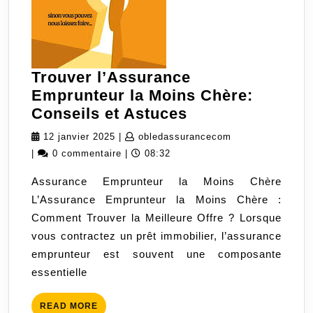
Trouver l’Assurance
Emprunteur la Moins Chère:
Trouver
Conseils et Astuces
l’Assurance
12
obledassurancec
12 janvier 2025
|
obledassurancecom
Emprunteur
janvier
|
0 commentaire
|
08:32
la
2025
Assurance Emprunteur la Moins Chère
Moins
L’Assurance Emprunteur la Moins Chère :
Chère:
Comment Trouver la Meilleure Offre ? Lorsque
Conseils
vous contractez un prêt immobilier, l’assurance
et
emprunteur est souvent une composante
Astuces
essentielle
READ
READ MORE