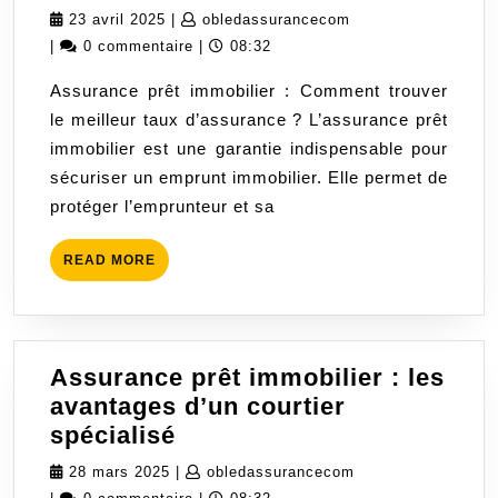
le
23
obledassurancecom
23 avril 2025
|
obledassurancecom
meilleur
avril
|
0 commentaire
|
08:32
taux
2025
Assurance prêt immobilier : Comment trouver
d’assurance
le meilleur taux d’assurance ? L’assurance prêt
pour
immobilier est une garantie indispensable pour
votre
sécuriser un emprunt immobilier. Elle permet de
prêt
protéger l’emprunteur et sa
immobilier
READ
READ MORE
MORE
Assurance prêt immobilier : les
avantages d’un courtier
Assurance
spécialisé
prêt
28
obledassuranceco
28 mars 2025
|
obledassurancecom
immobilier
mars