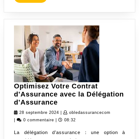
MORE
Optimisez Votre Contrat
d’Assurance avec la Délégation
Optimisez
d’Assurance
Votre
28
obledassura
28 septembre 2024
|
obledassurancecom
Contrat
septembre
|
0 commentaire
|
08:32
d’Assurance
2024
La délégation d’assurance : une option à
avec