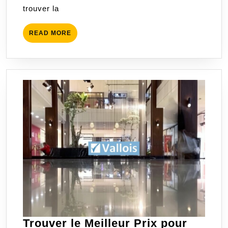
trouver la
pour
protéger
READ
READ MORE
votre
MORE
entreprise
Trouver le Meilleur Prix pour