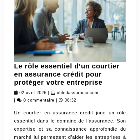
Le rôle essentiel d’un courtier
en assurance crédit pour
Le
protéger votre entreprise
rôle
02
obledassurancecom
02 avril 2026
|
obledassurancecom
essentiel
avril
|
0 commentaire
|
08:32
d’un
2026
Un courtier en assurance crédit joue un rôle
courtier
essentiel dans le domaine de l’assurance. Son
en
expertise et sa connaissance approfondie du
assurance
marché lui permettent d’aider les entreprises à
crédit