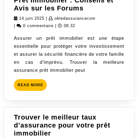
Prêt Immobilier : Conseils et
Trouver
Avis sur les Forums
la
14
obledassurancecom
14 juin 2025
|
obledassurancecom
Meilleure
juin
|
0 commentaire
|
08:32
Assurance
2025
Assurer un prêt immobilier est une étape
Prêt
essentielle pour protéger votre investissement
Immobilier
et assurer la sécurité financière de votre famille
:
en cas d’imprévu. Trouver la meilleure
Conseils
assurance prêt immobilier peut
et
Avis
READ
READ MORE
sur
MORE
les
Forums
Trouver le meilleur taux
d’assurance pour votre prêt
Trouver
immobilier