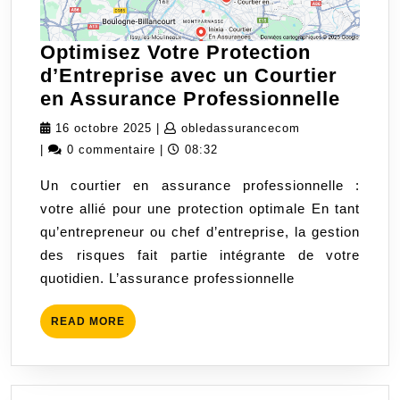
Optimisez Votre Protection
d’Entreprise avec un Courtier
Optim
en Assurance Professionnelle
Votre
16
obledassurance
16 octobre 2025
|
obledassurancecom
Prote
octobre
|
0 commentaire
|
08:32
d’Ent
2025
Un courtier en assurance professionnelle :
avec
votre allié pour une protection optimale En tant
un
qu’entrepreneur ou chef d’entreprise, la gestion
Court
des risques fait partie intégrante de votre
en
quotidien. L’assurance professionnelle
Assur
Profe
READ
READ MORE
MORE