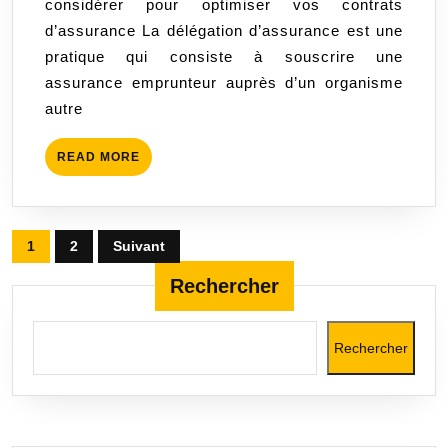
considérer pour optimiser vos contrats
la
d’assurance La délégation d’assurance est une
Délégation
pratique qui consiste à souscrire une
d’Assurance
assurance emprunteur auprès d’un organisme
autre
READ
READ MORE
MORE
Pagination
1
2
Suivant
des
Rechercher
publications
Rechercher