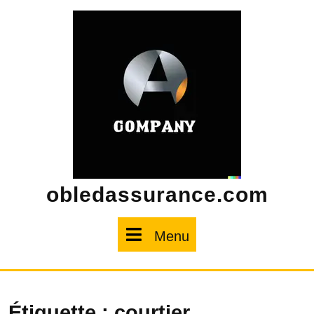
Skip
to
content
obledassurance.com
Menu
Menu
Étiquette :
courtier