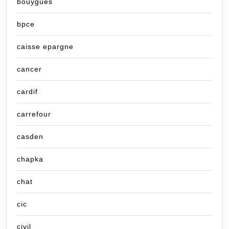
bouygues
bpce
caisse epargne
cancer
cardif
carrefour
casden
chapka
chat
cic
civil