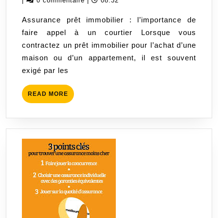
|
0 commentaire
|
08:32
:
2025
Assurance prêt immobilier : l’importance de
les
faire appel à un courtier Lorsque vous
avantages
contractez un prêt immobilier pour l’achat d’une
d’un
maison ou d’un appartement, il est souvent
courtier
exigé par les
spécialisé
READ
READ MORE
MORE