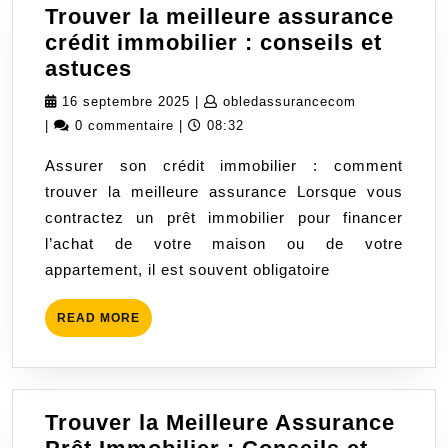
Trouver la meilleure assurance
crédit immobilier : conseils et
Trouver
astuces
la
16
obledassura
16 septembre 2025
|
obledassurancecom
meilleure
septembre
|
0 commentaire
|
08:32
assurance
2025
Assurer son crédit immobilier : comment
crédit
trouver la meilleure assurance Lorsque vous
immobilier
contractez un prêt immobilier pour financer
:
l’achat de votre maison ou de votre
conseils
appartement, il est souvent obligatoire
et
astuces
READ
READ MORE
MORE
Trouver la Meilleure Assurance