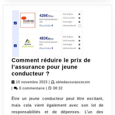
Comment réduire le prix de
l’assurance pour jeune
Comment
conducteur ?
réduire
10
obledassuran
10 novembre 2023
|
obledassurancecom
le
novembre
|
0 commentaire
|
08:32
prix
2023
Être un jeune conducteur peut être excitant,
de
mais cela vient également avec son lot de
l’assurance
responsabilités et de dépenses. L’un des
pour