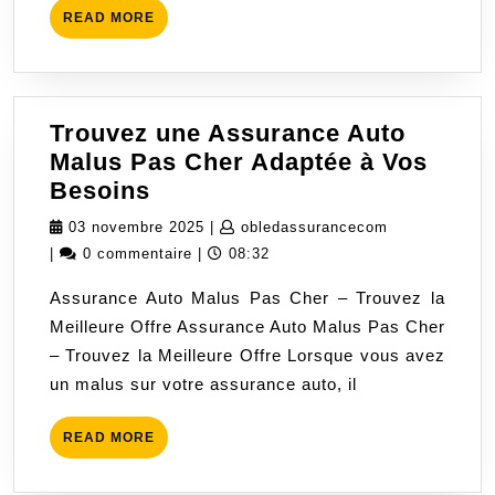
READ
READ MORE
de
MORE
la
prime
?
Trouvez une Assurance Auto
Malus Pas Cher Adaptée à Vos
Trouvez
Besoins
une
03
obledassuran
03 novembre 2025
|
obledassurancecom
Assurance
novembre
|
0 commentaire
|
08:32
Auto
2025
Assurance Auto Malus Pas Cher – Trouvez la
Malus
Meilleure Offre Assurance Auto Malus Pas Cher
Pas
– Trouvez la Meilleure Offre Lorsque vous avez
Cher
un malus sur votre assurance auto, il
Adaptée
à
READ
READ MORE
Vos
MORE
Besoins