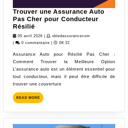
Trouver une Assurance Auto
Pas Cher pour Conducteur
Trouver
Résilié
une
05
obledassurancecom
05 avril 2026
|
obledassurancecom
Assurance
avril
|
0 commentaire
|
08:32
Auto
2026
Assurance Auto pour Résilié Pas Cher :
Pas
Comment Trouver la Meilleure Option
Cher
L’assurance auto est un élément essentiel pour
pour
tout conducteur, mais il peut être difficile de
Conducteur
trouver une couverture
Résilié
READ
READ MORE
MORE