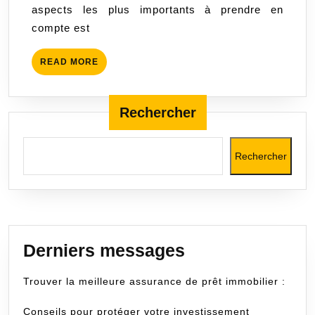
aspects les plus importants à prendre en
jeune
compte est
conducteur
?
READ
READ MORE
MORE
Rechercher
Rechercher
Derniers messages
Trouver la meilleure assurance de prêt immobilier :
Conseils pour protéger votre investissement