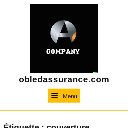
Skip
to
content
obledassurance.com
Menu
Menu
Étiquette :
couverture