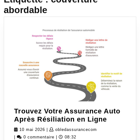
abordable
Trouvez Votre Assurance Auto
Trouvez
Après Résiliation en Ligne
Votre
10
obledassurancecom
10 mai 2026
|
obledassurancecom
Assuranc
mai
|
0 commentaire
|
08:32