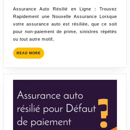
Auto
2026
Assurance Auto Résilié en Ligne : Trouvez
Après
Rapidement une Nouvelle Assurance Lorsque
Résiliati
votre assurance auto est résiliée, que ce soit
en
pour non-paiement de prime, sinistres répétés
Ligne
ou tout autre motif,
READ
READ MORE
MORE