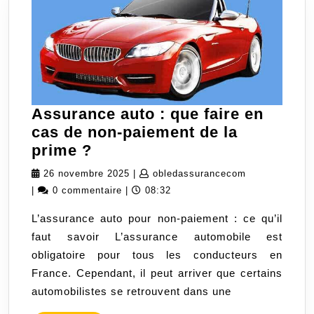
Assurance auto : que faire en
cas de non-paiement de la
Assurance
prime ?
auto
26
obledassuran
26 novembre 2025
|
obledassurancecom
:
novembre
|
0 commentaire
|
08:32
que
2025
L’assurance auto pour non-paiement : ce qu’il
faire
faut savoir L’assurance automobile est
en
obligatoire pour tous les conducteurs en
cas
France. Cependant, il peut arriver que certains
de
automobilistes se retrouvent dans une
non-
paiement