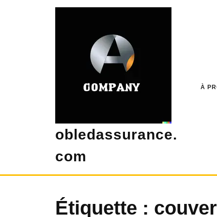
Skip
to
content
À P
obledassurance.
com
Étiquette :
couver