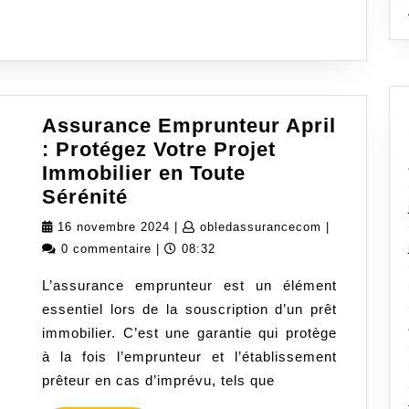
eux-
oues
n
ute
onfiance
Assurance Emprunteur April
: Protégez Votre Projet
Immobilier en Toute
Assurance
Sérénité
Emprunteur
16
obledassuran
16 novembre 2024
|
obledassurancecom
|
April
novembre
0 commentaire
|
08:32
:
2024
L’assurance emprunteur est un élément
Protégez
essentiel lors de la souscription d’un prêt
Votre
immobilier. C’est une garantie qui protège
Projet
à la fois l’emprunteur et l’établissement
Immobilier
prêteur en cas d’imprévu, tels que
en