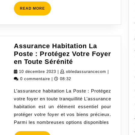
véhicule
READ
READ MORE
MORE
Assurance Habitation La
Poste : Protégez Votre Foyer
Assurance
en Toute Sérénité
Habitation
10
obledassuran
10 décembre 2023
|
obledassurancecom
|
La
décembre
0 commentaire
|
08:32
Poste
2023
L’assurance habitation La Poste : Protégez
:
votre foyer en toute tranquillité L’assurance
Protégez
habitation est un élément essentiel pour
Votre
protéger votre foyer et vos biens précieux.
Foyer
Parmi les nombreuses options disponibles
en
Toute