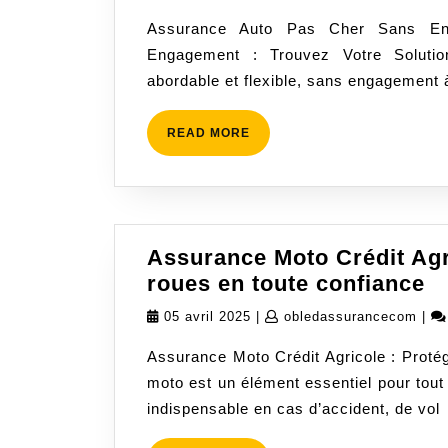
Assurance
juin
Assurance Auto Pas Cher Sans En
Auto
2025
Engagement : Trouvez Votre Soluti
Pas
abordable et flexible, sans engagement 
Cher
Sans
Engageme
READ
READ MORE
MORE
dès
Aujourd’hu
Assurance Moto Crédit Agr
A
roues en toute confiance
M
05
oble
05 avril 2025
|
obledassurancecom
|
Cr
avril
Assurance Moto Crédit Agricole : Proté
Ag
2025
moto est un élément essentiel pour tout 
:
indispensable en cas d’accident, de vol
P
vo