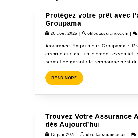
Protégez votre prêt avec 
Protégez
Groupama
votre
20
oble
20 août 2025
|
obledassurancecom
|
prêt
août
Assurance Emprunteur Groupama : Prot
avec
2025
emprunteur est un élément essentiel lo
l’assurance
permet de garantir le remboursement du
emprunteur
Groupama
READ
READ MORE
MORE
Trouvez Votre Assurance 
Trouvez
dès Aujourd’hui
Votre
13
oble
13 juin 2025
|
obledassurancecom
|