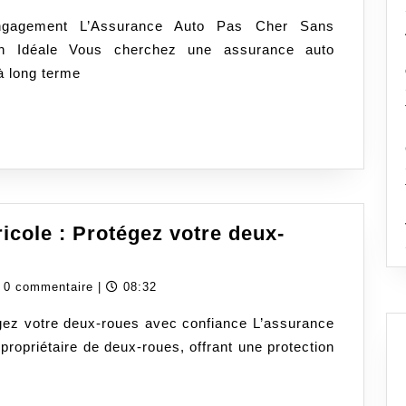
gagement L’Assurance Auto Pas Cher Sans
on Idéale Vous cherchez une assurance auto
à long terme
nt
i
icole : Protégez votre deux-
ssurance
oto
dassurancecom
0 commentaire
|
08:32
édit
gez votre deux-roues avec confiance L’assurance
ricole
propriétaire de deux-roues, offrant une protection
rotégez
tre