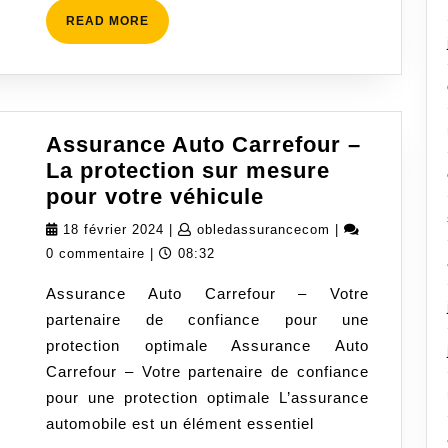
Toute
READ
READ MORE
Sérénité
MORE
Assurance Auto Carrefour –
La protection sur mesure
Assurance
pour votre véhicule
Auto
18
obledassurancec
18 février 2024
|
obledassurancecom
|
Carrefour
février
0 commentaire
|
08:32
–
2024
Assurance Auto Carrefour – Votre
La
partenaire de confiance pour une
protection
protection optimale Assurance Auto
sur
Carrefour – Votre partenaire de confiance
mesure
pour une protection optimale L’assurance
pour
automobile est un élément essentiel
votre