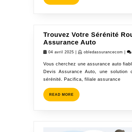
MORE
Trouvez Votre Sérénité Rou
Trouvez
Assurance Auto
Votre
04
oble
04 avril 2025
|
obledassurancecom
|
Sérénité
avril
Vous cherchez une assurance auto fiabl
Routière
2025
Devis Assurance Auto, une solution 
avec
sérénité. Pacifica, filiale assurance
Pacifica
Devis
Assurance
READ
READ MORE
MORE
Auto