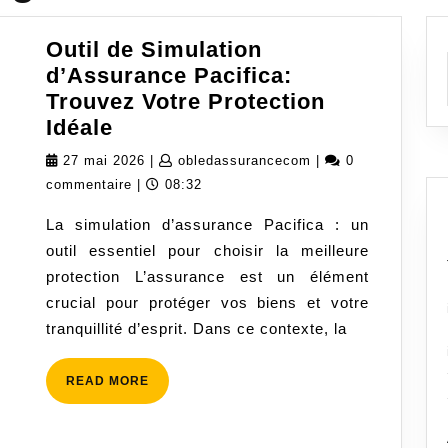
Outil de Simulation
d’Assurance Pacifica:
Trouvez Votre Protection
Outil
Idéale
de
27
obledassurancecom
27 mai 2026
|
obledassurancecom
|
0
Simulation
mai
commentaire
|
08:32
d’Assurance
2026
La simulation d’assurance Pacifica : un
Pacifica:
outil essentiel pour choisir la meilleure
Trouvez
protection L’assurance est un élément
Votre
crucial pour protéger vos biens et votre
Protection
tranquillité d’esprit. Dans ce contexte, la
Idéale
READ
READ MORE
MORE