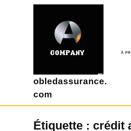
Skip
to
content
À P
obledassurance.
com
Étiquette :
crédit