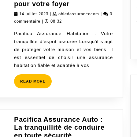
Pacifica
pour votre foyer
Assurance
14
obledassurancec
14 juillet 2023
|
obledassurancecom
|
0
Habitation
juillet
commentaire
|
08:32
:
2023
Pacifica Assurance Habitation : Votre
La
tranquillité d’esprit assurée Lorsqu’il s’agit
tranquillité
de protéger votre maison et vos biens, il
pour
est essentiel de choisir une assurance
votre
habitation fiable et adaptée à vos
foyer
READ
READ MORE
MORE
Pacifica Assurance Auto :
La tranquillité de conduire
Pacifica
en toute sécurité