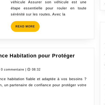
véhicule Assurer son véhicule est une
la
étape essentielle pour rouler en toute
meilleure
sérénité sur les routes. Avec la
couverture
pour
READ
READ MORE
votre
MORE
véhicule
nce Habitation pour Protéger
dassurancecom
0 commentaire
|
08:32
ce habitation fiable et adaptée à vos besoins ?
, un partenaire de confiance pour protéger votre