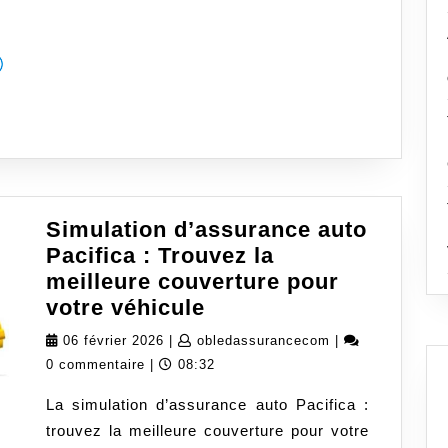
Simulation d’assurance auto
Pacifica : Trouvez la
meilleure couverture pour
Simulation
votre véhicule
d’assurance
06
obledassurancec
06 février 2026
|
obledassurancecom
|
auto
février
0 commentaire
|
08:32
Pacifica
2026
La simulation d’assurance auto Pacifica :
:
trouvez la meilleure couverture pour votre
Trouvez