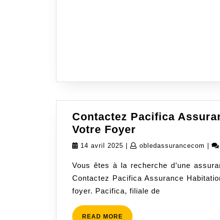
Contactez Pacifica Assura
Contactez
Votre Foyer
Pacifica
14
oble
14 avril 2025
|
obledassurancecom
|
Assurance
avril
Vous êtes à la recherche d’une assuran
Habitation
2025
Contactez Pacifica Assurance Habitation
pour
foyer. Pacifica, filiale de
Protéger
Votre
Foyer
READ
READ MORE