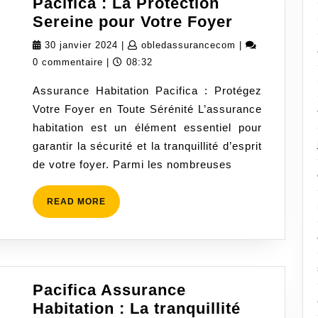
Pacifica : La Protection
Assurance
Sereine pour Votre Foyer
Habitation
30
obledassurance
30 janvier 2024
|
obledassurancecom
|
Pacifica
janvier
0 commentaire
|
08:32
:
2024
Assurance Habitation Pacifica : Protégez
La
Votre Foyer en Toute Sérénité L’assurance
Protection
habitation est un élément essentiel pour
Sereine
garantir la sécurité et la tranquillité d’esprit
pour
de votre foyer. Parmi les nombreuses
Votre
Foyer
READ
READ MORE
MORE
Pacifica Assurance
Habitation : La tranquillité