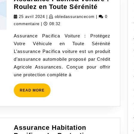
Assurance
Roulez en Toute Sérénité
Pacifica
25
obledassurancecom
25 avril 2024
|
obledassurancecom
|
0
Voiture
avril
commentaire
|
08:32
:
2024
Assurance Pacifica Voiture : Protégez
Roulez
Votre Véhicule en Toute Sérénité
en
L’assurance Pacifica voiture est un produit
Toute
d’assurance automobile proposé par Crédit
Sérénité
Agricole Assurances. Conçue pour offrir
une protection complète à
READ
READ MORE
MORE
Assurance Habitation