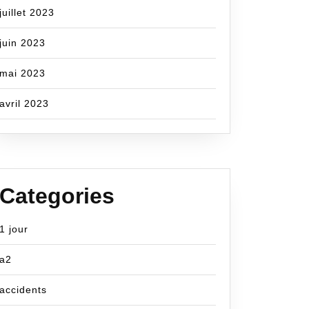
juillet 2023
om
juin 2023
mai 2023
avril 2023
Categories
1 jour
a2
accidents