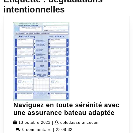
intentionnelles
Naviguez en toute sérénité avec
Navi
une assurance bateau adaptée
en
13
obledassurance
13 octobre 2023
|
obledassurancecom
toute
octobre
|
0 commentaire
|
08:32