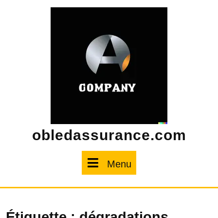
Skip
to
content
obledassurance.com
Menu
Menu
Étiquette :
dégradations