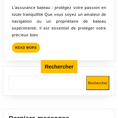
sérén
2023
L’assurance bateau : protégez votre passion en
avec
toute tranquillité Que vous soyez un amateur de
une
navigation ou un propriétaire de bateau
assu
expérimenté, il est essentiel de protéger votre
batea
précieux bien
adapt
READ
READ MORE
MORE
Rechercher
Rechercher