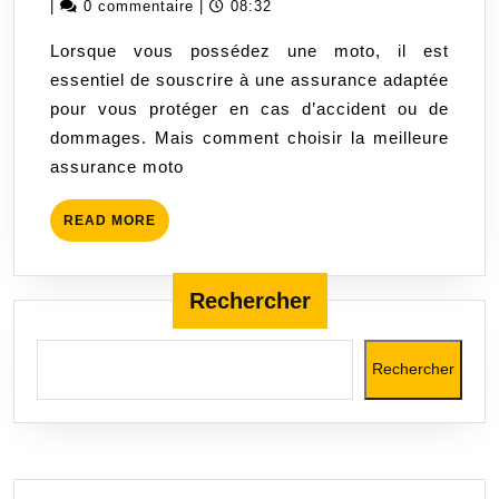
janvier
|
0 commentaire
|
08:32
meilleure
2024
Lorsque vous possédez une moto, il est
assurance
essentiel de souscrire à une assurance adaptée
moto
pour vous protéger en cas d’accident ou de
pour
dommages. Mais comment choisir la meilleure
une
assurance moto
protection
optimale
READ
READ MORE
?
MORE
Rechercher
Rechercher