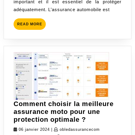
important et il est essentiel de la protéger
véhicul
adéquatement. L’assurance automobile est
en
toute
READ
READ MORE
tranquil
MORE
Comment choisir la meilleure
assurance moto pour une
Comment
protection optimale ?
choisir
06
obledassurancec
06 janvier 2024
|
obledassurancecom
la