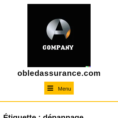
Skip
to
content
obledassurance.com
Menu
Menu
Étiquette :
dépannage