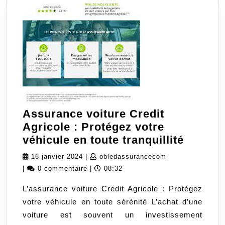
Assurance voiture Credit
Agricole : Protégez votre
Assura
véhicule en toute tranquillité
voiture
16
obledassurancec
16 janvier 2024
|
obledassurancecom
Credit
janvier
|
0 commentaire
|
08:32
Agrico
2024
L’assurance voiture Credit Agricole : Protégez
:
votre véhicule en toute sérénité L’achat d’une
Protég
voiture est souvent un investissement
votre