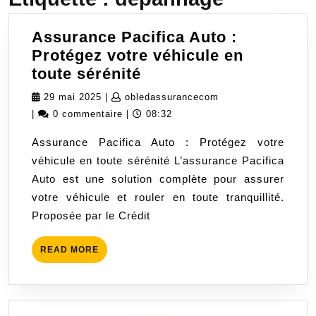
Assurance Pacifica Auto :
Protégez votre véhicule en
Assurance
toute sérénité
Pacifica
29
obledassurancecom
29 mai 2025
|
obledassurancecom
Auto
mai
|
0 commentaire
|
08:32
:
2025
Assurance Pacifica Auto : Protégez votre
Protégez
véhicule en toute sérénité L’assurance Pacifica
votre
Auto est une solution complète pour assurer
véhicule
votre véhicule et rouler en toute tranquillité.
en
Proposée par le Crédit
toute
sérénité
READ
READ MORE
MORE