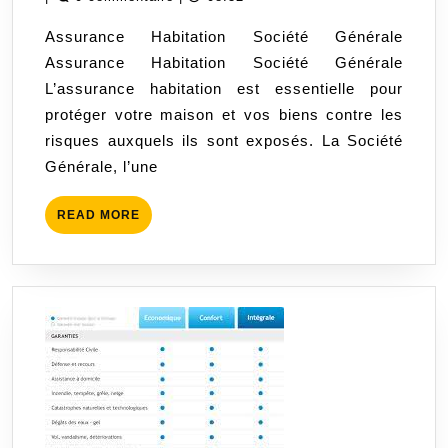
Générale
2024
Assurance Habitation Société Générale
:
Assurance Habitation Société Générale
La
L’assurance habitation est essentielle pour
Protecti
protéger votre maison et vos biens contre les
Complèt
risques auxquels ils sont exposés. La Société
pour
Générale, l’une
Votre
Foyer
READ
READ MORE
MORE