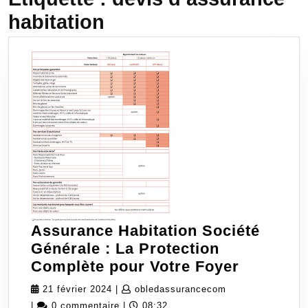
habitation
Assurance Habitation Société
Générale : La Protection
Assuran
Complète pour Votre Foyer
Habitati
21
obledassurancec
21 février 2024
|
obledassurancecom
Société
février
|
0 commentaire
|
08:32