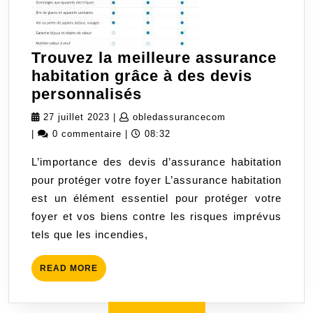
Trouvez la meilleure assurance
habitation grâce à des devis
Trouvez
personnalisés
la
27
obledassuranceco
27 juillet 2023
|
obledassurancecom
meilleure
juillet
|
0 commentaire
|
08:32
assurance
2023
L’importance des devis d’assurance habitation
habitation
pour protéger votre foyer L’assurance habitation
grâce
est un élément essentiel pour protéger votre
à
foyer et vos biens contre les risques imprévus
des
tels que les incendies,
devis
personnalisés
READ
READ MORE
MORE