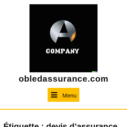
Skip
to
content
obledassurance.com
Menu
Menu
Étiquette :
devis d’assurance