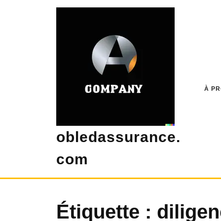
Skip
to
content
À P
obledassurance.
com
Étiquette :
dilige