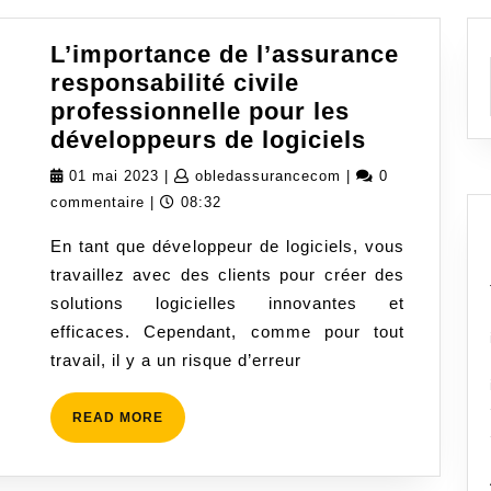
L’importance de l’assurance
responsabilité civile
professionnelle pour les
L’importa
développeurs de logiciels
de
01
obledassurancecom
01 mai 2023
|
obledassurancecom
|
0
l’assuran
mai
commentaire
|
08:32
responsabi
2023
En tant que développeur de logiciels, vous
civile
travaillez avec des clients pour créer des
professio
solutions logicielles innovantes et
pour
efficaces. Cependant, comme pour tout
les
travail, il y a un risque d’erreur
développe
de
READ
READ MORE
logiciels
MORE