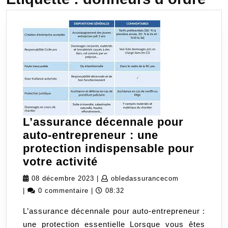
L’assurance décennale pour
auto-entrepreneur : une
protection indispensable pour
L’assurance
votre activité
décennale
08
obledassuran
08 décembre 2023
|
obledassurancecom
pour
décembre
|
0 commentaire
|
08:32
auto-
2023
L’assurance décennale pour auto-entrepreneur :
entrepreneur
une protection essentielle Lorsque vous êtes
: