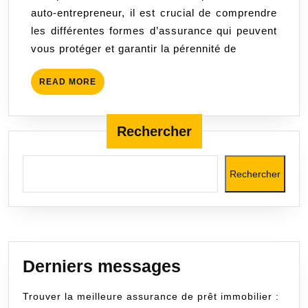
auto-entrepreneur, il est crucial de comprendre
une
les différentes formes d’assurance qui peuvent
protection
vous protéger et garantir la pérennité de
indispensable
pour
READ
READ MORE
votre
MORE
activité
Rechercher
Rechercher
Derniers messages
Trouver la meilleure assurance de prêt immobilier :