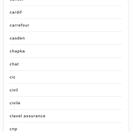
cardif
carrefour
casden
chapka
chat
cic
civil
civile
clavel assurance
cnp