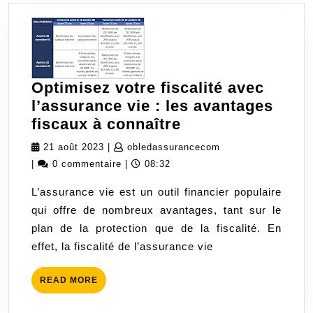
Optimisez votre fiscalité avec
l’assurance vie : les avantages
Optimisez
fiscaux à connaître
votre
21
obledassurancecom
21 août 2023
|
obledassurancecom
fiscalité
août
|
0 commentaire
|
08:32
avec
2023
L’assurance vie est un outil financier populaire
l’assurance
qui offre de nombreux avantages, tant sur le
vie
plan de la protection que de la fiscalité. En
:
effet, la fiscalité de l’assurance vie
les
avantages
READ
READ MORE
fiscaux
MORE
à