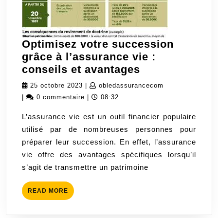
Optimisez votre succession
grâce à l’assurance vie :
Optimisez
conseils et avantages
votre
25
obledassurance
25 octobre 2023
|
obledassurancecom
succession
octobre
|
0 commentaire
|
08:32
grâce
2023
L’assurance vie est un outil financier populaire
à
utilisé par de nombreuses personnes pour
l’assurance
préparer leur succession. En effet, l’assurance
vie
vie offre des avantages spécifiques lorsqu’il
:
s’agit de transmettre un patrimoine
conseils
et
READ
READ MORE
avantages
MORE