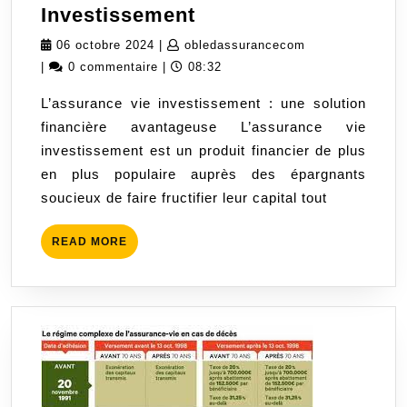
Maximisez
Investissement
vos
06
obledassurance
06 octobre 2024
|
obledassurancecom
Rendements
octobre
|
0 commentaire
|
08:32
avec
2024
L’assurance vie investissement : une solution
l’Assurance
financière avantageuse L’assurance vie
Vie
investissement est un produit financier de plus
Investissement
en plus populaire auprès des épargnants
soucieux de faire fructifier leur capital tout
READ
READ MORE
MORE