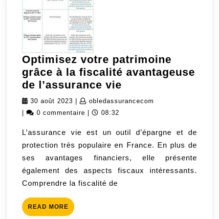
Optimisez votre patrimoine
grâce à la fiscalité avantageuse
Optimisez
de l’assurance vie
votre
30
obledassurancecom
30 août 2023
|
obledassurancecom
patrimoine
août
|
0 commentaire
|
08:32
grâce
2023
L’assurance vie est un outil d’épargne et de
à
protection très populaire en France. En plus de
la
ses avantages financiers, elle présente
fiscalité
également des aspects fiscaux intéressants.
avantageuse
Comprendre la fiscalité de
de
l’assurance
READ
READ MORE
vie
MORE