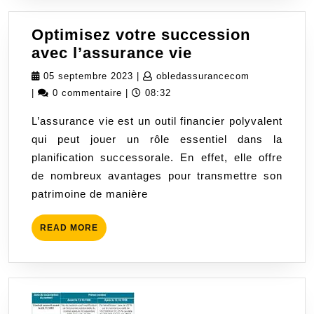
Optimisez votre succession
Optimisez
avec l’assurance vie
votre
05
obledassura
05 septembre 2023
|
obledassurancecom
succession
septembre
|
0 commentaire
|
08:32
avec
2023
L’assurance vie est un outil financier polyvalent
l’assurance
qui peut jouer un rôle essentiel dans la
vie
planification successorale. En effet, elle offre
de nombreux avantages pour transmettre son
patrimoine de manière
READ
READ MORE
MORE