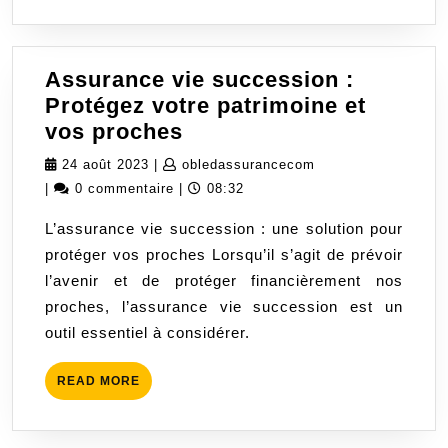
Assurance vie succession :
Protégez votre patrimoine et
Assurance
vos proches
vie
24
obledassurancecom
24 août 2023
|
obledassurancecom
succession
août
|
0 commentaire
|
08:32
:
2023
L’assurance vie succession : une solution pour
Protégez
protéger vos proches Lorsqu’il s’agit de prévoir
votre
l’avenir et de protéger financièrement nos
patrimoine
proches, l’assurance vie succession est un
et
outil essentiel à considérer.
vos
proches
READ
READ MORE
MORE