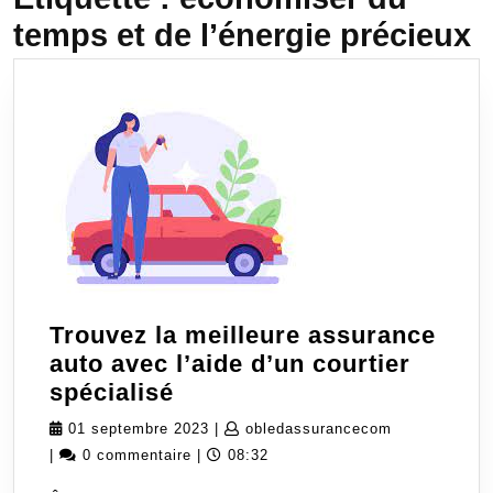
temps et de l’énergie précieux
Trouvez la meilleure assurance
auto avec l’aide d’un courtier
Trouvez
spécialisé
la
01
obledassura
01 septembre 2023
|
obledassurancecom
meilleure
septembre
|
0 commentaire
|
08:32
assurance
2023