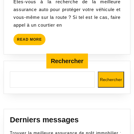
Êtes-vous à la recherche de la meilleure
auto
assurance auto pour protéger votre véhicule et
avec
vous-même sur la route ? Si tel est le cas, faire
l’aide
appel à un courtier en
d’un
courtier
READ
READ MORE
spécialisé
MORE
Rechercher
Rechercher
Derniers messages
Trouver la meilleure assurance de prêt immobilier :