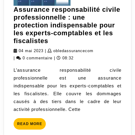
Assurance responsabilité civile
professionnelle : une
protection indispensable pour
les experts-comptables et les
Assurance
fiscalistes
responsabilité
04
obledassurancecom
04 mai 2023
|
obledassurancecom
civile
mai
|
0 commentaire
|
08:32
professionnelle
2023
L’assurance responsabilité civile
:
professionnelle est une assurance
une
indispensable pour les experts-comptables et
protection
les fiscalistes. Elle couvre les dommages
indispensable
causés à des tiers dans le cadre de leur
pour
activité professionnelle. Cette
les
experts-
READ
READ MORE
comptables
MORE
et