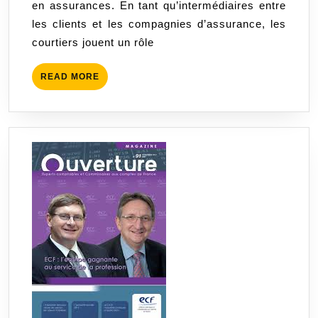
en assurances. En tant qu’intermédiaires entre
Activité
les clients et les compagnies d’assurance, les
de
courtiers jouent un rôle
Courtier
en
READ
READ MORE
Assurances
MORE