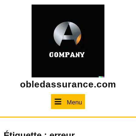
Skip
to
content
obledassurance.com
Menu
Menu
Étiquette :
erreur