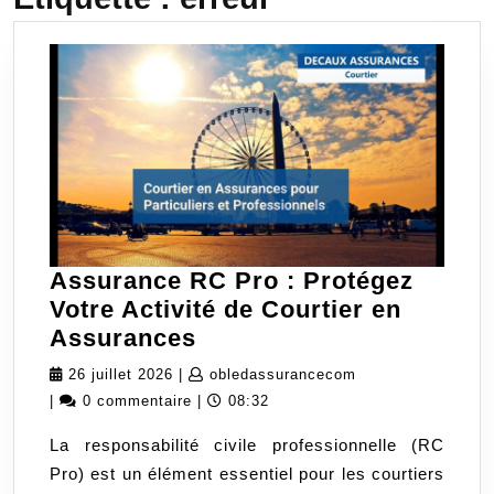
Assurance RC Pro : Protégez
Votre Activité de Courtier en
Assurance
Assurances
RC
26
obledassuranceco
26 juillet 2026
|
obledassurancecom
Pro
juillet
|
0 commentaire
|
08:32
:
2026
La responsabilité civile professionnelle (RC
Protégez
Pro) est un élément essentiel pour les courtiers
Votre