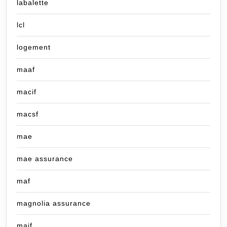
labalette
lcl
logement
maaf
macif
macsf
mae
mae assurance
maf
magnolia assurance
maif