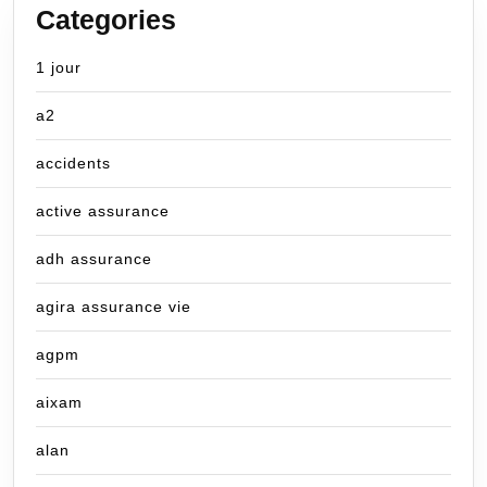
Categories
1 jour
a2
accidents
active assurance
adh assurance
agira assurance vie
agpm
aixam
alan