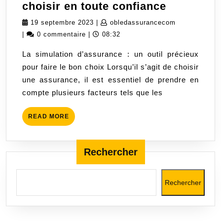
La
choisir en toute confiance
simulatio
19
obledassura
19 septembre 2023
|
obledassurancecom
d’assura
septembre
|
0 commentaire
|
08:32
:
2023
La simulation d’assurance : un outil précieux
l’outil
pour faire le bon choix Lorsqu’il s’agit de choisir
indispens
une assurance, il est essentiel de prendre en
pour
compte plusieurs facteurs tels que les
choisir
en
READ
READ MORE
toute
MORE
confiance
Rechercher
Rechercher