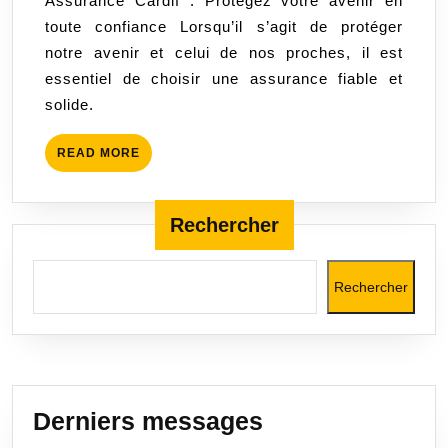
Assurance Cardif : Protégez votre avenir en
votre
toute confiance Lorsqu’il s’agit de protéger
avenir
notre avenir et celui de nos proches, il est
en
essentiel de choisir une assurance fiable et
toute
solide.
confiance
avec
READ
READ MORE
une
MORE
assurance
fiable
Rechercher
et
solide
Rechercher
Derniers messages