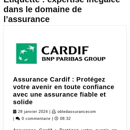
dans le domaine de
l’assurance
Assurance Cardif : Protégez
votre avenir en toute confiance
avec une assurance fiable et
Assurance
solide
Cardif
28
obledassurancec
28 janvier 2024
|
obledassurancecom
:
janvier
|
0 commentaire
|
08:32
Protégez
2024