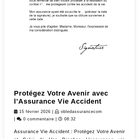
Protégez Votre Avenir avec
Protégez
l’Assurance Vie Accident
Votre
15
obledassurancec
15 février 2026
|
obledassurancecom
Avenir
février
|
0 commentaire
|
08:32
avec
2026
Assurance Vie Accident : Protégez Votre Avenir
l’Assuranc