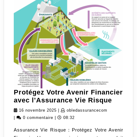
Protégez Votre Avenir Financier
Protég
avec l’Assurance Vie Risque
Votre
16
obledassuran
16 novembre 2025
|
obledassurancecom
Avenir
novembre
|
0 commentaire
|
08:32
Financi
2025
Assurance Vie Risque : Protégez Votre Avenir
avec