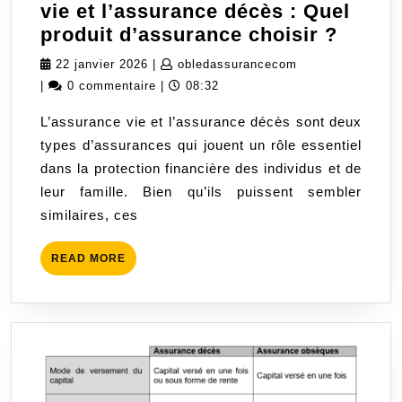
vie et l’assurance décès : Quel
Compa
produit d’assurance choisir ?
entre
22
obledassurancec
22 janvier 2026
|
obledassurancecom
l’assu
janvier
|
0 commentaire
|
08:32
vie
2026
L’assurance vie et l’assurance décès sont deux
et
types d’assurances qui jouent un rôle essentiel
l’assu
dans la protection financière des individus et de
décès
leur famille. Bien qu’ils puissent sembler
:
similaires, ces
Quel
produi
READ
READ MORE
d’ass
MORE
choisi
?