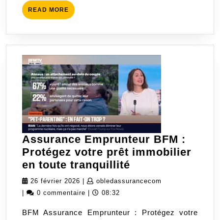
de
READ
READ MORE
décès
MORE
du
conjoint
Assurance Emprunteur BFM :
Protégez votre prêt immobilier
Assurance
en toute tranquillité
Emprunteur
26
obledassurancec
26 février 2026
|
obledassurancecom
BFM
février
|
0 commentaire
|
08:32
:
2026
BFM Assurance Emprunteur : Protégez votre
Protégez