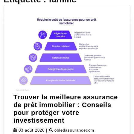
Trouver la meilleure assurance
de prêt immobilier : Conseils
pour protéger votre
Trouver
investissement
la
03
obledassurancecom
03 août 2026
|
obledassurancecom