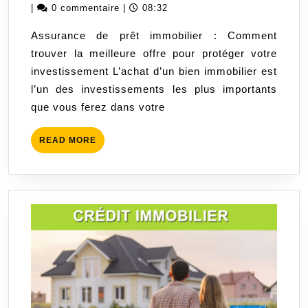
meilleure
août
|
0 commentaire
|
08:32
assurance
2026
Assurance de prêt immobilier : Comment
de
trouver la meilleure offre pour protéger votre
prêt
investissement L’achat d’un bien immobilier est
immobilier
l’un des investissements les plus importants
:
que vous ferez dans votre
Conseils
pour
READ
READ MORE
protéger
MORE
votre
investissement