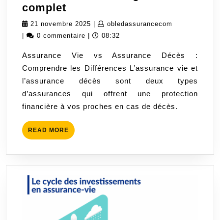
Comprendre
complet
les
21
obledassuran
21 novembre 2025
|
obledassurancecom
différences
novembre
|
0 commentaire
|
08:32
entre
2025
Assurance Vie vs Assurance Décès :
l’assurance
Comprendre les Différences L’assurance vie et
vie
l’assurance décès sont deux types
et
d’assurances qui offrent une protection
l’assurance
financière à vos proches en cas de décès.
décès
:
READ
READ MORE
guide
MORE
complet