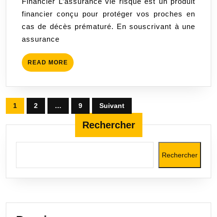
Financier L’assurance vie risque est un produit
l’Assu
financier conçu pour protéger vos proches en
Vie
cas de décès prématuré. En souscrivant à une
Risque
assurance
READ
READ MORE
MORE
Pagination
1
2
…
9
Suivant
des
Rechercher
publications
Rechercher