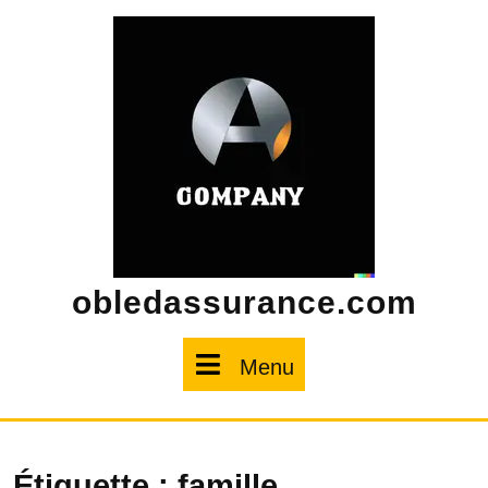
Skip
to
content
obledassurance.com
Menu
Menu
Étiquette :
famille