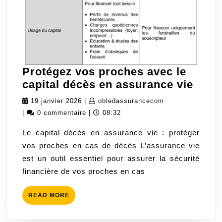
Protégez vos proches avec le
Prot
capital décès en assurance vie
vos
19
obledassurancec
19 janvier 2026
|
obledassurancecom
proc
janvier
|
0 commentaire
|
08:32
avec
2026
Le capital décès en assurance vie : protéger
le
vos proches en cas de décès L’assurance vie
capit
est un outil essentiel pour assurer la sécurité
décè
financière de vos proches en cas
en
assu
READ
READ MORE
vie
MORE