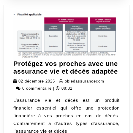
Protégez vos proches avec une
Prot
assurance vie et décès adaptée
vos
02
obledassuran
02 décembre 2025
|
obledassurancecom
proc
décembre
|
0 commentaire
|
08:32
avec
2025
L’assurance vie et décès est un produit
une
financier essentiel qui offre une protection
assu
financière à vos proches en cas de décès.
vie
Contrairement à d’autres types d’assurance,
et
l’assurance vie et décès
déc