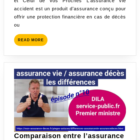
et Celui de Vos Proches L’assurance vie
Vie
accident est un produit d’assurance conçu pour
Accident
offrir une protection financière en cas de décès
ou
READ
READ MORE
MORE
Comparaison entre l’assurance