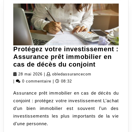
Protégez votre investissement :
Assurance prêt immobilier en
Protégez
cas de décès du conjoint
votre
28
obledassurancecom
28 mai 2026
|
obledassurancecom
investisse
mai
|
0 commentaire
|
08:32
:
2026
Assurance prêt immobilier en cas de décès du
Assurance
conjoint : protégez votre investissement L’achat
prêt
d’un bien immobilier est souvent l’un des
immobilier
investissements les plus importants de la vie
en
d’une personne.
cas