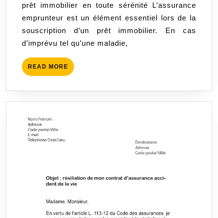
prêt immobilier en toute sérénité L’assurance
votre
emprunteur est un élément essentiel lors de la
prêt
souscription d’un prêt immobilier. En cas
immobilier
d’imprévu tel qu’une maladie,
en
toute
READ
READ MORE
tranquillité
MORE