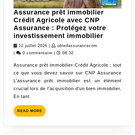
Assurance prêt immobilier
Crédit Agricole avec CNP
Assurance : Protégez votre
Assuran
investissement immobilier
prêt
12
obledassuranceco
12 juillet 2026
|
obledassurancecom
immobili
juillet
|
0 commentaire
|
08:32
Crédit
2026
Assurance prêt immobilier Crédit Agricole : tout
Agricole
ce que vous devez savoir sur CNP Assurance
avec
L’assurance prêt immobilier est un élément
CNP
crucial lors de l’acquisition d’un bien immobilier.
Assuran
En tant
:
Protégez
READ
READ MORE
votre
MORE
investis
immobili