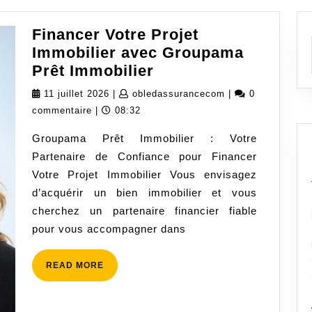
Financer Votre Projet
Immobilier avec Groupama
Financer
Prêt Immobilier
Votre
11
obledassuranceco
11 juillet 2026
|
obledassurancecom
|
0
Projet
juillet
commentaire
|
08:32
Immobilier
2026
Groupama Prêt Immobilier : Votre
avec
Partenaire de Confiance pour Financer
Groupama
Votre Projet Immobilier Vous envisagez
Prêt
d’acquérir un bien immobilier et vous
Immobilier
cherchez un partenaire financier fiable
pour vous accompagner dans
READ
READ MORE
MORE