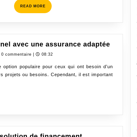
READ
READ MORE
votre
MORE
nouvelle
voiture
Protége
nnel avec une assurance adaptée
votre
dassurancecom
0 commentaire
|
08:32
prêt
 option populaire pour ceux qui ont besoin d’un
personn
rs projets ou besoins. Cependant, il est important
avec
une
assura
adaptée
 solution de financement