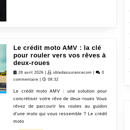
Le crédit moto AMV : la clé
pour rouler vers vos rêves à
Le
deux-roues
crédit
28
obledassurancecom
28 avril 2026
|
obledassurancecom
|
0
moto
avril
commentaire
|
08:32
AMV
2026
Le crédit moto AMV : une solution pour
:
concrétiser votre rêve de deux-roues Vous
la
rêvez de parcourir les routes au guidon
clé
d’une moto qui vous ressemble ? Le crédit
pour
moto
rouler