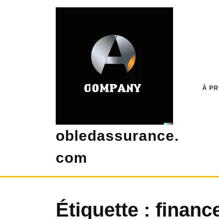
Skip
to
content
À P
obledassurance.
com
Étiquette :
financ