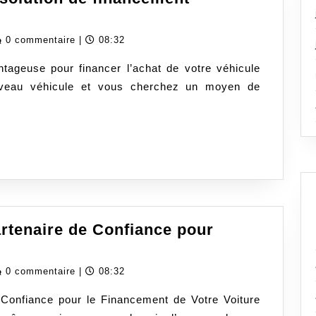
édit
edassurancecom
0 commentaire
|
08:32
to
tageuse pour financer l’achat de votre véhicule
MF
ouveau véhicule et vous cherchez un moyen de
tre
lution
nancement
tomobile
antageuse
artenaire de Confiance pour
it
edassurancecom
0 commentaire
|
08:32
o
 Confiance pour le Financement de Votre Voiture