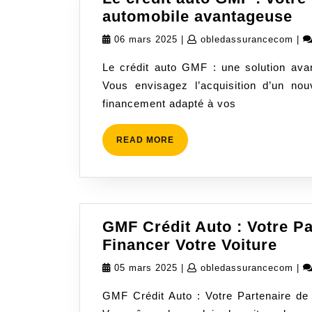
Le
automobile avantageuse
cr
06
obl
06 mars 2025
|
obledassurancecom
|
au
mars
Le crédit auto GMF : une solution avan
G
2025
Vous envisagez l’acquisition d’un n
:
financement adapté à vos
vo
so
de
READ
READ MORE
MORE
fi
au
av
GMF Crédit Auto : Votre P
GMF
Financer Votre Voiture
Créd
05
obl
05 mars 2025
|
obledassurancecom
|
Aut
mars
GMF Crédit Auto : Votre Partenaire de
:
2025