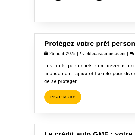
Protégez votre prêt perso
26
oble
26 août 2025
|
obledassurancecom
|
août
Les prêts personnels sont devenus une
2025
financement rapide et flexible pour dive
de se protéger
READ
READ MORE
MORE
Le crédit auto GMF : votre