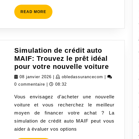
READ
READ MORE
MORE
Simulation de crédit auto
MAIF: Trouvez le prêt idéal
Simulati
pour votre nouvelle voiture
de
08
obledassurance
08 janvier 2026
|
obledassurancecom
|
crédit
janvier
0 commentaire
|
08:32
auto
2026
Vous envisagez d’acheter une nouvelle
MAIF:
voiture et vous recherchez le meilleur
Trouvez
moyen de financer votre achat ? La
le
simulation de crédit auto MAIF peut vous
prêt
aider à évaluer vos options
idéal
pour