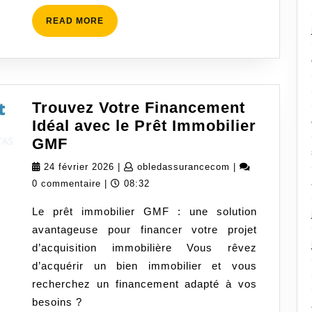
Réaliser
READ
READ MORE
Votre
MORE
Projet
Immobilier
Trouvez Votre Financement
Idéal avec le Prêt Immobilier
Trouvez
GMF
Votre
24
obledassurancec
24 février 2026
|
obledassurancecom
|
Financement
février
0 commentaire
|
08:32
Idéal
2026
Le prêt immobilier GMF : une solution
avec
avantageuse pour financer votre projet
le
d’acquisition immobilière Vous rêvez
Prêt
d’acquérir un bien immobilier et vous
Immobilier
recherchez un financement adapté à vos
GMF
besoins ?