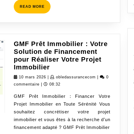
vers
READ
READ MORE
vos
MORE
rêves
à
deux-
roues
GMF Prêt Immobilier : Votre
Solution de Financement
pour Réaliser Votre Projet
GMF
Immobilier
Prêt
10
obledassuranceco
10 mars 2026
|
obledassurancecom
|
0
Immobilier
mars
commentaire
|
08:32
:
2026
GMF Prêt Immobilier : Financer Votre
Votre
Projet Immobilier en Toute Sérénité Vous
Solution
souhaitez concrétiser votre projet
de
immobilier et vous êtes à la recherche d’un
Financement
financement adapté ? GMF Prêt Immobilier
pour