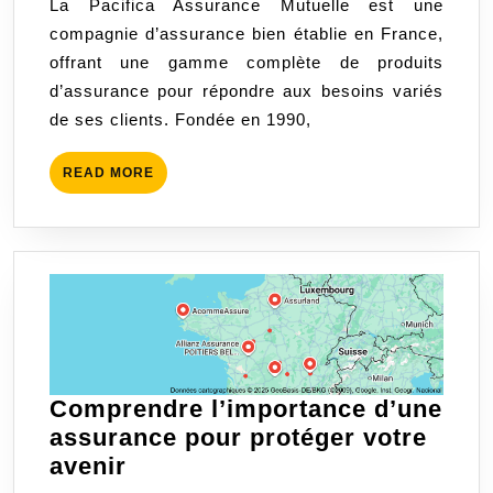
La Pacifica Assurance Mutuelle est une
Protégez
compagnie d’assurance bien établie en France,
Ce
offrant une gamme complète de produits
Qui
d’assurance pour répondre aux besoins variés
Compte
de ses clients. Fondée en 1990,
Vraiment
READ
READ MORE
MORE
Comprendre l’importance d’une
assurance pour protéger votre
Comprendre
avenir