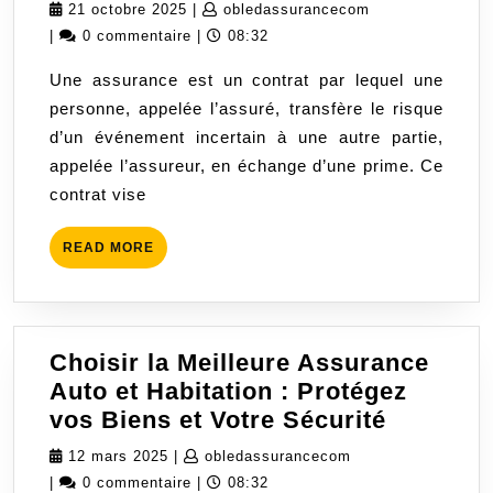
l’importance
21
obledassurance
21 octobre 2025
|
obledassurancecom
d’une
octobre
|
0 commentaire
|
08:32
assurance
2025
Une assurance est un contrat par lequel une
pour
personne, appelée l’assuré, transfère le risque
protéger
d’un événement incertain à une autre partie,
votre
appelée l’assureur, en échange d’une prime. Ce
avenir
contrat vise
READ
READ MORE
MORE
Choisir la Meilleure Assurance
Auto et Habitation : Protégez
Choisir
vos Biens et Votre Sécurité
la
12
obledassuranceco
12 mars 2025
|
obledassurancecom
Meilleur
mars
|
0 commentaire
|
08:32