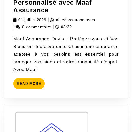
Personnalisé avec Maaf
Obtenez
Assurance
Votre
01
obledassuranceco
01 juillet 2026
|
obledassurancecom
Devis
juillet
|
0 commentaire
|
08:32
Personnalisé
2026
Maaf Assurance Devis : Protégez-vous et Vos
avec
Biens en Toute Sérénité Choisir une assurance
Maaf
adaptée à vos besoins est essentiel pour
Assurance
protéger vos biens et votre tranquillité d’esprit.
Avec Maaf
READ
READ MORE
MORE