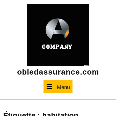
Skip
to
content
obledassurance.com
Menu
Menu
Étiquette :
habitation