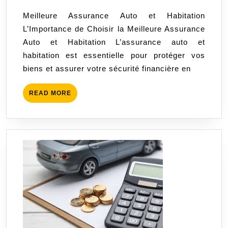
Assuran
2025
Meilleure Assurance Auto et Habitation
Auto
L’Importance de Choisir la Meilleure Assurance
et
Auto et Habitation L’assurance auto et
Habitati
habitation est essentielle pour protéger vos
:
biens et assurer votre sécurité financière en
Protége
vos
READ
READ MORE
Biens
MORE
et
Votre
Sécurité