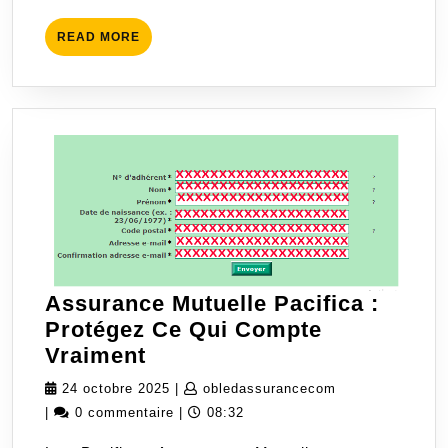
Économiser
READ
READ MORE
MORE
Assurance Mutuelle Pacifica :
Protégez Ce Qui Compte
Assurance
Vraiment
Mutuelle
24
obledassurance
24 octobre 2025
|
obledassurancecom
Pacifica
octobre
|
0 commentaire
|
08:32
:
2025