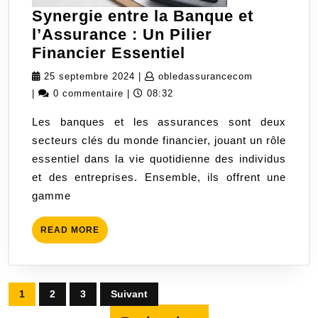
Synergie entre la Banque et
l’Assurance : Un Pilier
Synergie
Financier Essentiel
entre
25
obledassura
25 septembre 2024
|
obledassurancecom
la
septembre
|
0 commentaire
|
08:32
Banque
2024
Les banques et les assurances sont deux
et
secteurs clés du monde financier, jouant un rôle
l’Assurance
essentiel dans la vie quotidienne des individus
:
et des entreprises. Ensemble, ils offrent une
Un
gamme
Pilier
Financier
READ
READ MORE
Essentiel
MORE
Pagination
1
2
3
Suivant
des