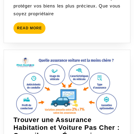
protéger vos biens les plus précieux. Que vous
et
soyez propriétaire
Habitation
Adaptée
READ
READ MORE
MORE
Trouver une Assurance
Habitation et Voiture Pas Cher :