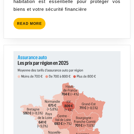
habitation est essentielle pour protéger vos
Cher
biens et votre sécurité financière
:
Conseils
READ
READ MORE
et
MORE
Astuces