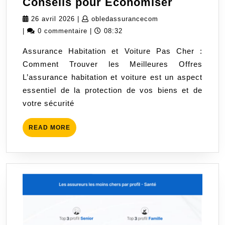
Trouver
Conseils pour Économiser
une
26
obledassurancecom
26 avril 2026
|
obledassurancecom
Assuran
avril
|
0 commentaire
|
08:32
Habitatio
2026
Assurance Habitation et Voiture Pas Cher :
et
Comment Trouver les Meilleures Offres
Voiture
L’assurance habitation et voiture est un aspect
Pas
essentiel de la protection de vos biens et de
Cher
votre sécurité
:
Conseils
READ
READ MORE
pour
MORE
Économi