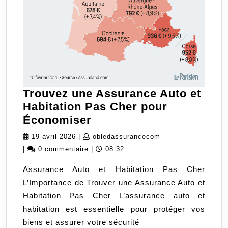
Trouvez une Assurance Auto et
Habitation Pas Cher pour
Trouvez
Économiser
une
19
obledassurancecom
19 avril 2026
|
obledassurancecom
Assurance
avril
|
0 commentaire
|
08:32
Auto
2026
Assurance Auto et Habitation Pas Cher
et
L’Importance de Trouver une Assurance Auto et
Habitation
Habitation Pas Cher L’assurance auto et
Pas
habitation est essentielle pour protéger vos
Cher
biens et assurer votre sécurité
pour