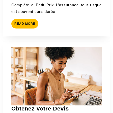
Complète à Petit Prix L’assurance tout risque
pour
est souvent considérée
une
Protection
READ
READ MORE
Complète
MORE
Obtenez Votre Devis