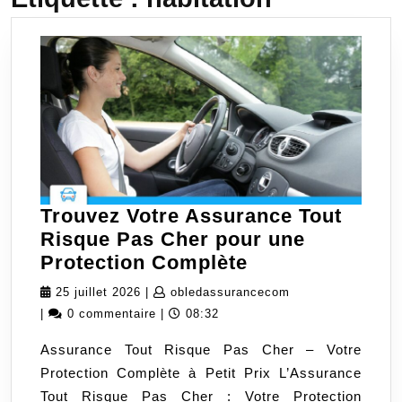
Trouvez Votre Assurance Tout
Risque Pas Cher pour une
Trouvez
Protection Complète
Votre
25
obledassuranceco
25 juillet 2026
|
obledassurancecom
Assurance
juillet
|
0 commentaire
|
08:32
Tout
2026
Assurance Tout Risque Pas Cher – Votre
Risque
Protection Complète à Petit Prix L’Assurance
Pas
Tout Risque Pas Cher : Votre Protection
Cher