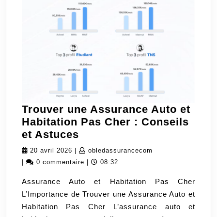
Trouver une Assurance Auto et
Habitation Pas Cher : Conseils
Trouver
et Astuces
une
20
obledassurancecom
20 avril 2026
|
obledassurancecom
Assurance
avril
|
0 commentaire
|
08:32
Auto
2026
Assurance Auto et Habitation Pas Cher
et
L’Importance de Trouver une Assurance Auto et
Habitation
Habitation Pas Cher L’assurance auto et
Pas