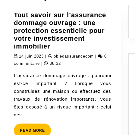
Tout savoir sur l’assurance
dommage ouvrage : une
protection essentielle pour
votre investissement
Tout
immobilier
savoir
14
obledassurancecom
14 juin 2023
|
obledassurancecom
|
0
sur
juin
commentaire
|
08:32
l’assurance
2023
L’assurance dommage ouvrage : pourquoi
dommage
est-ce important ? Lorsque vous
ouvrage
construisez une maison ou effectuez des
:
travaux de rénovation importants, vous
une
êtes exposé à un risque important : celui
protection
des
essentielle
pour
READ
READ MORE
votre