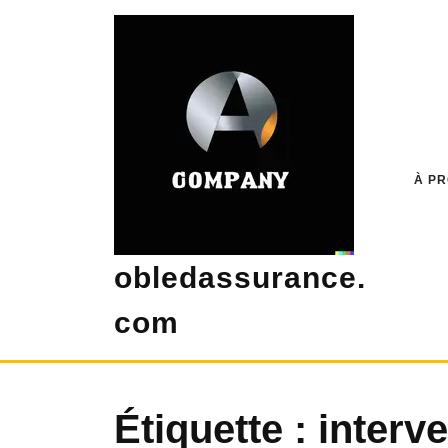
Skip
to
content
À P
obledassurance.
com
Étiquette :
interve