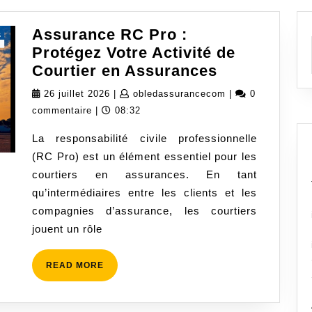
Assurance RC Pro :
Protégez Votre Activité de
Assurance
Courtier en Assurances
RC
26
obledassurancec
26 juillet 2026
|
obledassurancecom
|
0
Pro
juillet
commentaire
|
08:32
:
2026
La responsabilité civile professionnelle
Protégez
(RC Pro) est un élément essentiel pour les
Votre
courtiers en assurances. En tant
Activité
qu’intermédiaires entre les clients et les
de
compagnies d’assurance, les courtiers
Courtier
jouent un rôle
en
Assurances
READ
READ MORE
MORE