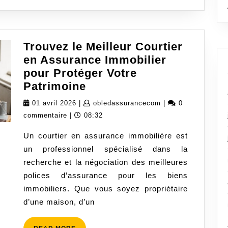
Trouvez le Meilleur Courtier
en Assurance Immobilier
pour Protéger Votre
Trouvez
Patrimoine
le
01
obledassurancecom
01 avril 2026
|
obledassurancecom
|
0
Meilleur
avril
commentaire
|
08:32
Courtier
2026
Un courtier en assurance immobilière est
en
un professionnel spécialisé dans la
Assurance
recherche et la négociation des meilleures
Immobilier
polices d’assurance pour les biens
pour
immobiliers. Que vous soyez propriétaire
Protéger
d’une maison, d’un
Votre
Patrimoine
READ