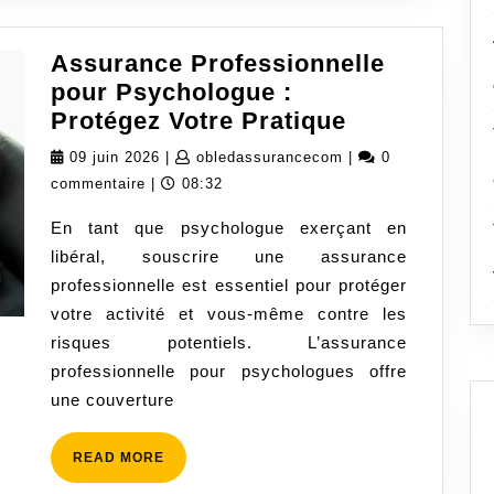
Assurance Professionnelle
pour Psychologue :
Assurance
Protégez Votre Pratique
Professionn
09
obledassurancecom
09 juin 2026
|
obledassurancecom
|
0
pour
juin
commentaire
|
08:32
Psychologu
2026
En tant que psychologue exerçant en
:
libéral, souscrire une assurance
Protégez
professionnelle est essentiel pour protéger
Votre
votre activité et vous-même contre les
Pratique
risques potentiels. L’assurance
professionnelle pour psychologues offre
une couverture
READ
READ MORE
MORE