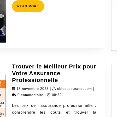
READ
READ MORE
MORE
Trouver le Meilleur Prix pour
Votre Assurance
Trouver
Professionnelle
le
13
obledassuran
13 novembre 2025
|
obledassurancecom
|
Meilleur
novembre
0 commentaire
|
08:32
Prix
2025
Les prix de l’assurance professionnelle :
pour
comprendre les coûts et trouver la
Votre