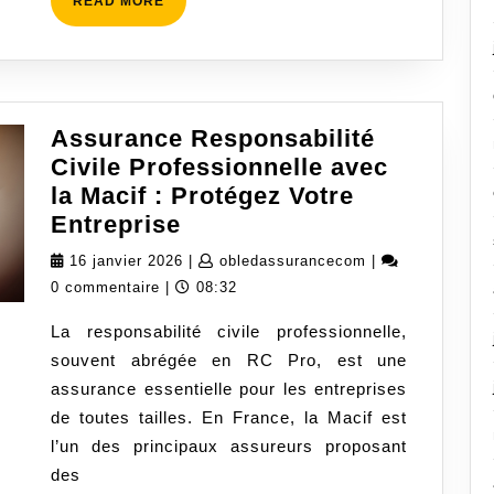
READ MORE
MORE
Assurance Responsabilité
Civile Professionnelle avec
la Macif : Protégez Votre
Assurance
Entreprise
Responsabilité
16
obledassurance
16 janvier 2026
|
obledassurancecom
|
Civile
janvier
0 commentaire
|
08:32
Professionnelle
2026
La responsabilité civile professionnelle,
avec
souvent abrégée en RC Pro, est une
la
assurance essentielle pour les entreprises
Macif
de toutes tailles. En France, la Macif est
:
l’un des principaux assureurs proposant
Protégez
des
Votre