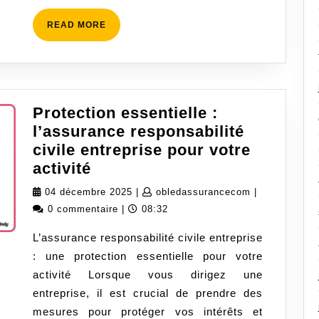
Entreprise
READ
READ MORE
MORE
Protection essentielle :
l’assurance responsabilité
civile entreprise pour votre
Protection
activité
essentielle
04
obledassuran
04 décembre 2025
|
obledassurancecom
|
:
décembre
0 commentaire
|
08:32
l’assurance
2025
L’assurance responsabilité civile entreprise
responsabilité
: une protection essentielle pour votre
civile
activité Lorsque vous dirigez une
entreprise
entreprise, il est crucial de prendre des
pour
mesures pour protéger vos intérêts et
votre