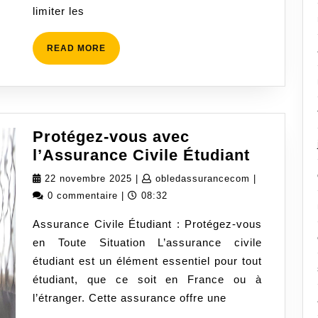
limiter les
activité
READ
READ MORE
MORE
Protégez-vous avec
Protégez
l’Assurance Civile Étudiant
vous
22
obledassuran
22 novembre 2025
|
obledassurancecom
|
avec
novembre
0 commentaire
|
08:32
l’Assur
2025
Assurance Civile Étudiant : Protégez-vous
Civile
en Toute Situation L’assurance civile
Étudiant
étudiant est un élément essentiel pour tout
étudiant, que ce soit en France ou à
l’étranger. Cette assurance offre une