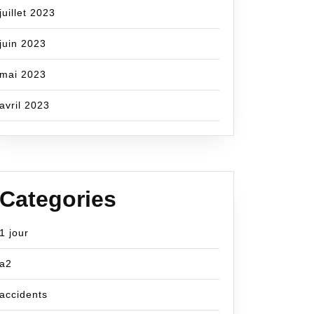
juillet 2023
juin 2023
mai 2023
avril 2023
Categories
1 jour
cecom
a2
accidents