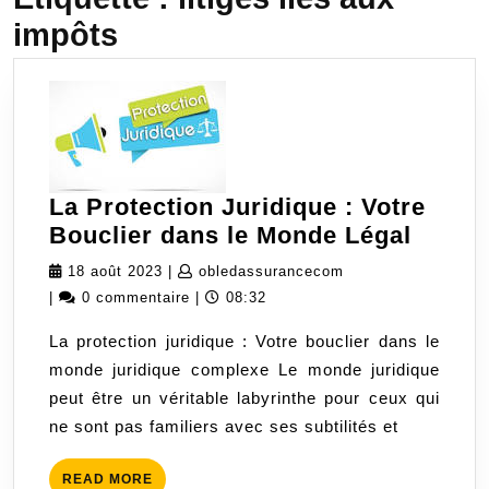
impôts
La Protection Juridique : Votre
La
Bouclier dans le Monde Légal
Protec
18
obledassurancecom
18 août 2023
|
obledassurancecom
Juridi
août
|
0 commentaire
|
08:32
:
2023
La protection juridique : Votre bouclier dans le
Votre
monde juridique complexe Le monde juridique
Boucli
peut être un véritable labyrinthe pour ceux qui
dans
ne sont pas familiers avec ses subtilités et
le
Mond
READ
READ MORE