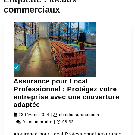
commerciaux
Assurance pour Local
Professionnel : Protégez votre
entreprise avec une couverture
Assurance
adaptée
pour
23
obledassurancec
23 février 2024
|
obledassurancecom
Local
février
|
0 commentaire
|
08:32
Professionnel
2024
Assurance pour Local Professionnel Assurance