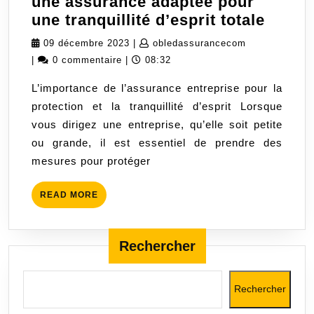
une assurance adaptée pour
Sécur
une tranquillité d’esprit totale
votre
09
obledassuran
09 décembre 2023
|
obledassurancecom
entrep
décembre
|
0 commentaire
|
08:32
avec
2023
L’importance de l’assurance entreprise pour la
une
protection et la tranquillité d’esprit Lorsque
assur
vous dirigez une entreprise, qu’elle soit petite
adapt
ou grande, il est essentiel de prendre des
pour
mesures pour protéger
une
tranqu
READ
READ MORE
d’espr
MORE
totale
Rechercher
Rechercher