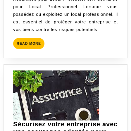
:
pour Local Professionnel Lorsque vous
Protégez
possédez ou exploitez un local professionnel, il
votre
est essentiel de protéger votre entreprise et
entreprise
vos biens contre les risques potentiels.
avec
une
READ
READ MORE
couverture
MORE
adaptée
Sécurisez votre entreprise avec