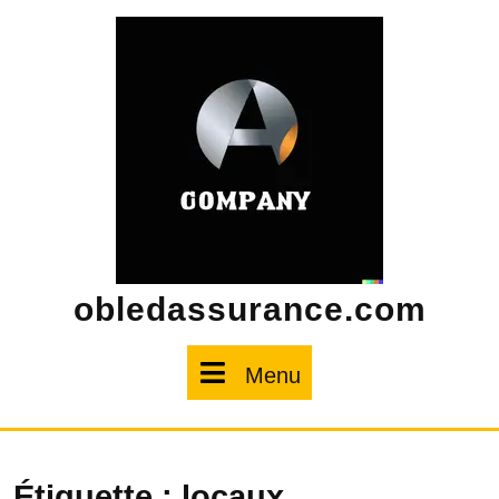
Skip
to
content
obledassurance.com
Menu
Menu
Étiquette :
locaux