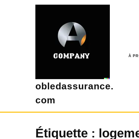
Skip
to
content
À P
obledassurance.
com
Étiquette :
logem