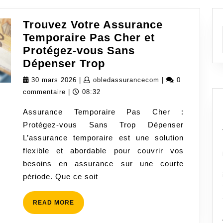
Trouvez Votre Assurance
Temporaire Pas Cher et
Protégez-vous Sans
Trouvez
Dépenser Trop
Votre
30
obledassuranceco
30 mars 2026
|
obledassurancecom
|
0
Assurance
mars
commentaire
|
08:32
Temporaire
2026
Assurance Temporaire Pas Cher :
Pas
Protégez-vous Sans Trop Dépenser
Cher
L’assurance temporaire est une solution
et
flexible et abordable pour couvrir vos
Protégez-
besoins en assurance sur une courte
vous
période. Que ce soit
Sans
Dépenser
READ
READ MORE
Trop
MORE