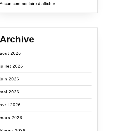
Aucun commentaire à afficher.
Archive
om
août 2026
e
n
juillet 2026
juin 2026
mai 2026
avril 2026
nt
mars 2026
février 2026