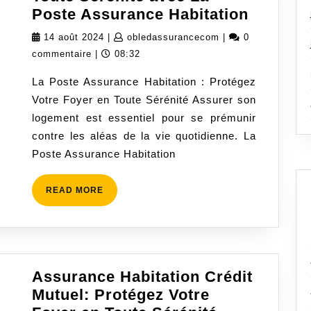
Assure
Poste Assurance Habitation
Votre
14
obledassurancecom
14 août 2024
|
obledassurancecom
|
0
Foyer
août
commentaire
|
08:32
en
2024
La Poste Assurance Habitation : Protégez
Toute
Votre Foyer en Toute Sérénité Assurer son
Sérénit
logement est essentiel pour se prémunir
avec
contre les aléas de la vie quotidienne. La
La
Poste Assurance Habitation
Poste
Assura
READ
READ MORE
Habitat
MORE
Assurance Habitation Crédit
Mutuel: Protégez Votre