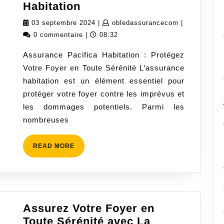
Protégez
Habitation
Votre
03
obledassura
03 septembre 2024
|
obledassurancecom
|
Foyer
septembre
0 commentaire
|
08:32
avec
2024
Assurance Pacifica Habitation : Protégez
l’Assurance
Votre Foyer en Toute Sérénité L’assurance
Pacifica
habitation est un élément essentiel pour
Habitation
protéger votre foyer contre les imprévus et
les dommages potentiels. Parmi les
nombreuses
READ
READ MORE
MORE
Assurez Votre Foyer en
Toute Sérénité avec La