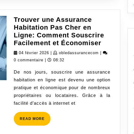
Trouver une Assurance
Habitation Pas Cher en
Ligne: Comment Souscrire
Trouver
Facilement et Économiser
une
04
obledassurancec
04 février 2026
|
obledassurancecom
|
Assuranc
février
0 commentaire
|
08:32
Habitatio
2026
De nos jours, souscrire une assurance
Pas
habitation en ligne est devenu une option
Cher
pratique et économique pour de nombreux
en
propriétaires ou locataires. Grâce à la
Ligne:
facilité d’accès à internet et
Comment
Souscrire
READ
READ MORE
Facileme
MORE
et