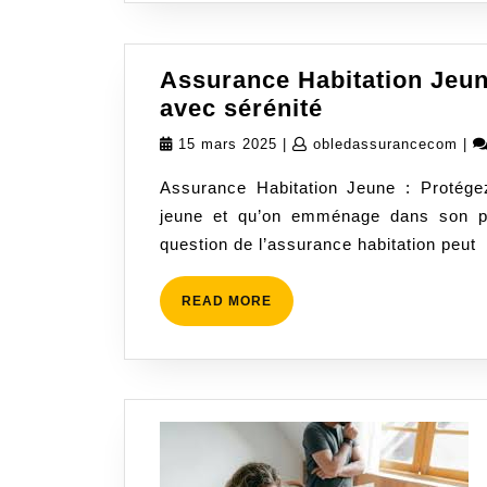
Assurance Habitation Jeun
Assurance
avec sérénité
Habitation
15
obl
15 mars 2025
|
obledassurancecom
|
Jeune
mars
Assurance Habitation Jeune : Protég
:
2025
jeune et qu’on emménage dans son pr
Protégez
question de l’assurance habitation peut
votre
chez-
vous
READ
READ MORE
MORE
avec
sérénité