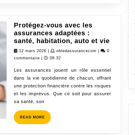
Protégez-vous avec les
assurances adaptées :
Protége
santé, habitation, auto et vie
vous
12
obledassuranceco
12 mars 2026
|
obledassurancecom
|
0
avec
mars
commentaire
|
08:32
les
2026
Les assurances jouent un rôle essentiel
assura
dans la vie quotidienne de chacun, offrant
adapté
une protection financière contre les risques
:
et les imprévus. Que ce soit pour assurer
santé,
sa santé, son
habitat
auto
READ
READ MORE
et
MORE
vie