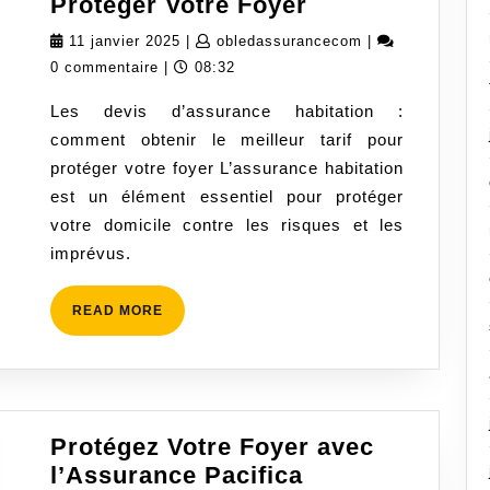
Trouvez
Protéger Votre Foyer
le
11
obledassurancec
11 janvier 2025
|
obledassurancecom
|
Meilleur
janvier
0 commentaire
|
08:32
Devis
2025
Les devis d’assurance habitation :
d’Assurance
comment obtenir le meilleur tarif pour
Habitation
protéger votre foyer L’assurance habitation
pour
est un élément essentiel pour protéger
Protéger
votre domicile contre les risques et les
Votre
imprévus.
Foyer
READ
READ MORE
MORE
Protégez Votre Foyer avec
l’Assurance Pacifica