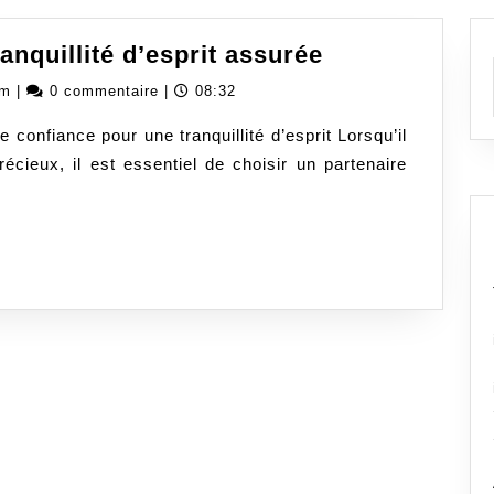
Magnolia
anquillité d’esprit assurée
Assurance
obledassurancecom
om
|
0 commentaire
|
08:32
:
 confiance pour une tranquillité d’esprit Lorsqu’il
La
récieux, il est essentiel de choisir un partenaire
tranquillité
d’esprit
assurée