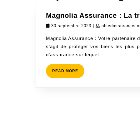
Magnolia Assurance : La tr
30
30 septembre 2023
|
obledassurancec
septembre
Magnolia Assurance : Votre partenaire de
2023
s’agit de protéger vos biens les plus p
d’assurance sur lequel
READ
READ MORE
MORE