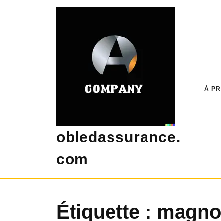
Skip
to
content
À P
obledassurance.
com
Étiquette :
magnol