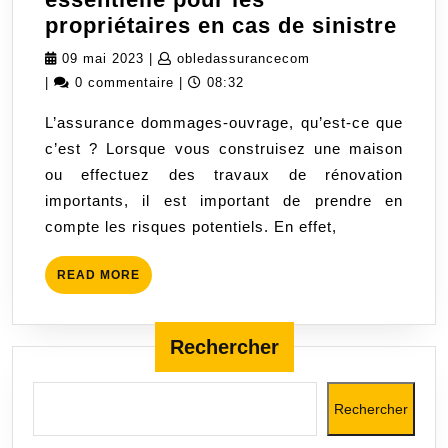
L’as
propriétaires en cas de sinistre
dom
09
obledassurancecom
09 mai 2023
|
obledassurancecom
ouvr
mai
|
0 commentaire
|
08:32
:
2023
L’assurance dommages-ouvrage, qu’est-ce que
une
c’est ? Lorsque vous construisez une maison
prot
ou effectuez des travaux de rénovation
esse
importants, il est important de prendre en
pour
compte les risques potentiels. En effet,
les
prop
READ
READ MORE
en
MORE
cas
de
Rechercher
sini
Rechercher